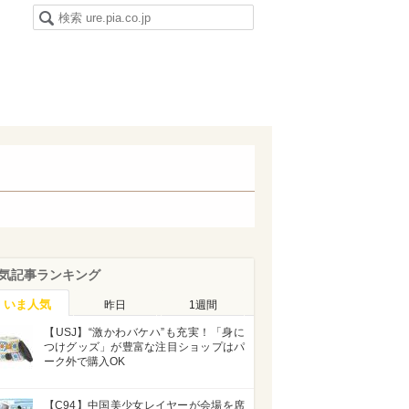
気記事ランキング
いま人気
昨日
1週間
【USJ】“激かわバケハ”も充実！「身に
つけグッズ」が豊富な注目ショップはパ
ーク外で購入OK
【C94】中国美少女レイヤーが会場を席