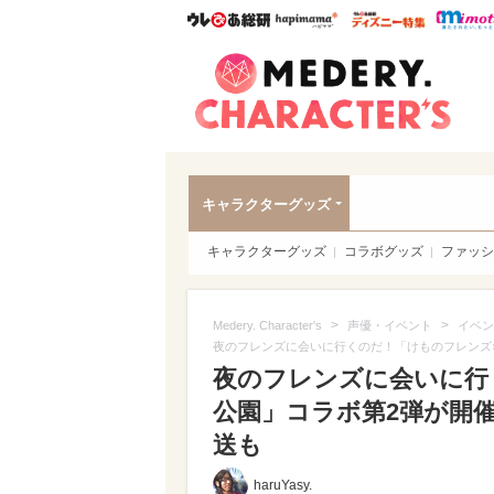
ウレぴあ総研
ハピママ*
ウレぴあ
Meder
キャラクターグッズ
キャラクターグッズ
コラボグッズ
ファッシ
>
>
Medery. Character's
声優・イベント
イベン
夜のフレンズに会いに行くのだ！「けものフレンズ
夜のフレンズに会いに行
公園」コラボ第2弾が開
送も
haruYasy.