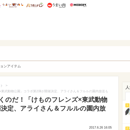
総研 ディズニー特集
mimot.
うまいめし
うまいパン
うまい肉
Medery.
y. Character's
ョンアイテム
>
ト
人
×東武動物公園」コラボ第2弾が開催決定、アライさん＆フルルの園内放送も
くのだ！「けものフレンズ×東武動物
1
催決定、アライさん＆フルルの園内放
2017.6.26 16:05
2