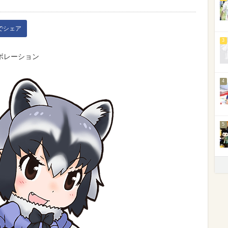
kでシェア
3
ボレーション
4
5