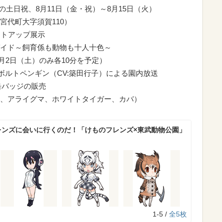
日の土日祝、8月11日（金・祝）～8月15日（火）
宮代町大字須賀110）
イトアップ展示
イド～飼育係も動物も十人十色～
9月2日（土）のみ各10分を予定）
ボルトペンギン（CV:築田行子）による園内放送
缶バッジの販売
、アライグマ、ホワイトタイガー、カバ）
レンズに会いに行くのだ！「けものフレンズ×東武動物公園」
1-5 /
全5枚