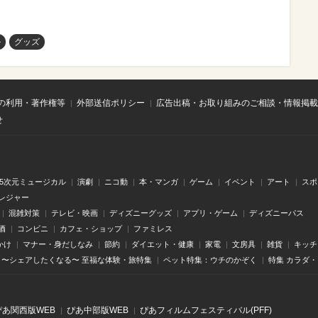
ル
グッズ
の利用・著作権等
外部送信ポリシー
広告出稿・お取り組みのご相談・情報掲載
せ
.5次元ミュージカル
演劇
ニコ動
本・マンガ
ゲーム
イベント
アート
スポ
レジャー
混雑対策
テレビ・映画
ディズニーグッズ
アプリ・ゲーム
ディズニーパス
酒
コンビニ
カフェ・ショップ
ファミレス
かけ
マナー・身だしなみ
節約
ダイエット・健康
家電
文房具
雑貨
キッチ
〜シェアしたくなる〜 至福な体験・旅特集
ペット特集：ウチのかぞく
特集 カラダ
ぴあ関⻄版WEB
ぴあ中部版WEB
ぴあフィルムフェスティバル(PFF)