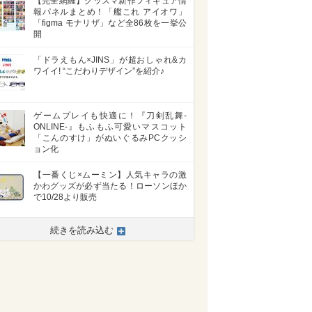
【完全網羅】グッスマ新作フィギュア情
報パネルまとめ！「艦これ アイオワ」
「figma モナリザ」など全86枚を一挙公
開
「ドラえもん×JINS」が超おしゃれ&カ
ワイイ! “こだわりデザイン”を紹介♪
ゲームプレイも快適に！『刀剣乱舞-
ONLINE-』もふもふ可愛いマスコット
「こんのすけ」がぬいぐるみPCクッシ
ョン化
【一番くじ×ムーミン】人気キャラの激
かわグッズが必ず当たる！ローソンほか
で10/28より販売
続きを読み込む
>