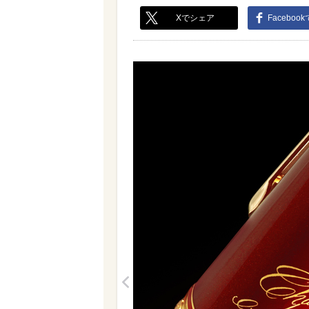
Xでシェア
Faceboo
<