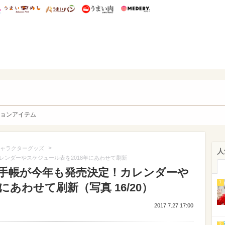
総研 ディズニー特集
mimot.
うまいめし
うまいパン
うまい肉
Medery.
y. Character's
ョンアイテム
>
ャラクターグッズ
人
ンダーやスケジュール表を2018年にあわせて刷新
手帳が今年も発売決定！カレンダーや
1
にあわせて刷新（写真 16/20）
2017.7.27 17:00
2