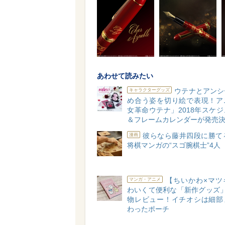
あわせて読みたい
ウテナとアンシ
キャラクターグッズ
め合う姿を切り絵で表現！ア
女革命ウテナ」2018年スケ
＆フレームカレンダーが発売
彼らなら藤井四段に勝てる
漫画
将棋マンガの“スゴ腕棋士”4人
【ちいかわ×マツ
マンガ・アニメ
わいくて便利な「新作グッズ」
物レビュー！イチオシは細部
わったポーチ