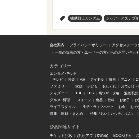
>
機動戦士ガンダム
シャア・アズナブ
会社案内
プライバシーポリシー
アクセスデータ
一般の読者の方・ユーザーの方からのお問い合わ
カテゴリー
エンタメ･テレビ
テレビ
音楽
V系
アイドル
映画
アニメ
2
ファミリー
家庭
子ども
おしゃれ
おでかけ・
ディズニー
TDL
TDS
裏ワザ・攻略
混雑予想
グルメ･料理
スイーツ
食品
飲料
お菓子
お
ライフスタイル
生活・ライフハック
お金
おで
特集
・
連載
・
まとめ
特集『おいしいウチごはん』
ぴあ関連サイト
チケットぴあ
ぴあ(アプリ&Web)
BOOKぴあ