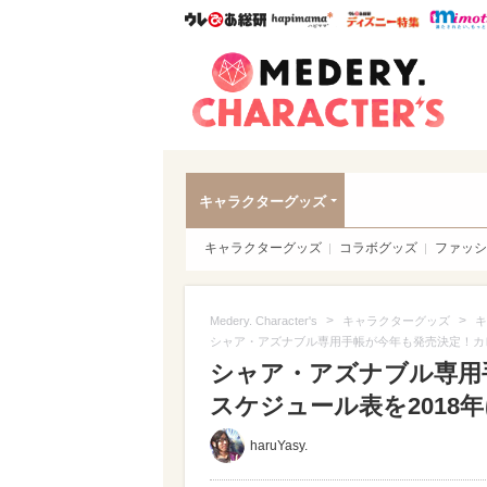
ウレぴあ総研
ハピママ*
ウレぴあ
Meder
キャラクターグッズ
キャラクターグッズ
コラボグッズ
ファッシ
>
>
Medery. Character's
キャラクターグッズ
キ
シャア・アズナブル専用手帳が今年も発売決定！カレ
シャア・アズナブル専用
スケジュール表を2018年
haruYasy.