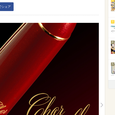
kでシェア
3
4
5