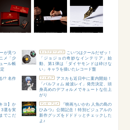
ーが見つ
こいつはクールだぜッ！
キャラクターグッズ
ニメ「少
「ジョジョの奇妙なインテリア」始
ジュール帳
動、第1弾は「ダイヤモンドは砕けな
決定
い」キャラを描いたレコード盤
!? 名作
アスカも近日中に案内開始！
フィギュア
「パルフォム 綾波レイ」発売決定、頭
身高めのデフォルメでキュートな仕上
がり
キヨ】か
『映画ちいかわ 人魚の島の
マンガ・アニメ
3選を実
ひみつ』公開記念！特別ビジュアルの
までこだ
新作グッズをドドドッとチェックした
よ♪