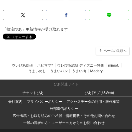
「韓流ぴあ」更新情報が受け取れます
ページの先頭へ
ウレぴあ総研
|
ハピママ*
|
ウレぴあ総研 ディズニー特集
|
mimot.
|
うまいめし
|
うまいパン
|
うまい肉
|
Medery.
ぴあ関連サイト
チケットぴあ
ぴあ(アプリ&Web)
会社案内
プライバシーポリシー
アクセスデータの利用・著作権等
外部送信ポリシー
広告出稿・お取り組みのご相談・情報掲載・その他お問い合わせ
一般の読者の方・ユーザーの方からのお問い合わせ