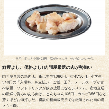
国産牛脂つき小腸421円 脂がたっぷり。ぜひ試したい一品
鮮度よし、価格よし! 肉問屋厳選の肉が勢揃い
肉問屋直営の焼肉店。夜は男性1,080円、女性756円、小学生
540円の「入場料」を支払い、ご飯、玉子、テールスープが食
べ放題、ソフトドリンクが飲み放題になるシステム。産地直送
の新鮮で旨みのある肉は、とんちゃん105円、カルビ356円など
驚くほどお値打ちだ。併設の精肉販売所では厳選された肉の購
入も可能。