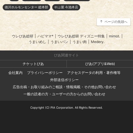
徳川ホルモンセンター 総本部
やぶ屋 今池本店
ページの先頭へ
ウレぴあ総研
|
ハピママ*
|
ウレぴあ総研 ディズニー特集
|
mimot.
|
うまいめし
|
うまいパン
|
うまい肉
|
Medery.
ぴあ関連サイト
チケットぴあ
ぴあ(アプリ&Web)
会社案内
プライバシーポリシー
アクセスデータの利用・著作権等
外部送信ポリシー
広告出稿・お取り組みのご相談・情報掲載・その他お問い合わせ
一般の読者の方・ユーザーの方からのお問い合わせ
Copyright (C) PIA Corporation. All Rights Reserved.