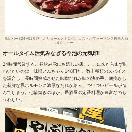
豚レバー324円は食感、ボリュームともに◎。コストパフォーマンス抜群の酒
場メニュー。
オールタイム活気みなぎる今池の元気印!
24時間営業する、昼飲み党にも嬉しい店。ここに来たらまず味
わいたいのは、味噌とんちゃん648円だ。数十種類のスパイス
を調合し、長時間熟成させた味噌だれが味の決め手。朝挽きし
た新鮮な豚ホルモンに濃厚なたれが絡み、ついついビールが進
んでしまう。七輪焼きのほか、居酒屋の定番料理が豊富なのも
うれしい。