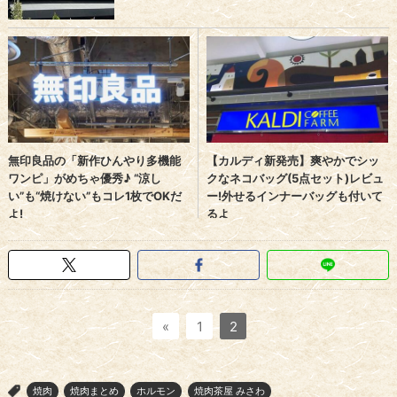
«
1
2
焼肉
焼肉まとめ
ホルモン
焼肉茶屋 みさわ
>