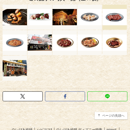
ページの先頭へ
ウレぴあ総研
|
ハピママ*
|
ウレぴあ総研 ディズニー特集
|
mimot.
|