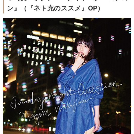
ン』（『ネト充のススメ』OP）