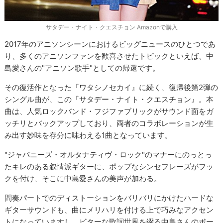
サタデー・ナイト・クエスチョン Amazonで購入
2017年のアニソンシーンにおけるビッグニュースのひとつであ
り、多くのアニソンファンを歓喜させたトピックといえば、中
島愛さんの"アニソン歌手"としての帰還です。
その復活作となった『ワタシノセカイ』に続く、復帰後第2弾の
シングル曲が、この『サタデー・ナイト・クエスチョン』。本
曲は、人気ロックバンド・フジファブリックがサウンド面をガ
ッチリとバックアップしており、両者のコラボレーションが生
み出す妙味を存分に味わえる1曲となっています。
"ジャパニーズ・オルタナティヴ・ロック"のマナーにのっとっ
たキレのある叙情派ギターに、ポップなシンセフレーズがフッ
クを付け、そこに中島愛さんの美声が加わる。
間奏パートでのディストーションをバリバリにかけたハードな
ギターサウンドも、曲にメリハリを付ける上で巧みなアクセン
トになっていますし、ビターな歌詞世界を綴る中島さんのボー