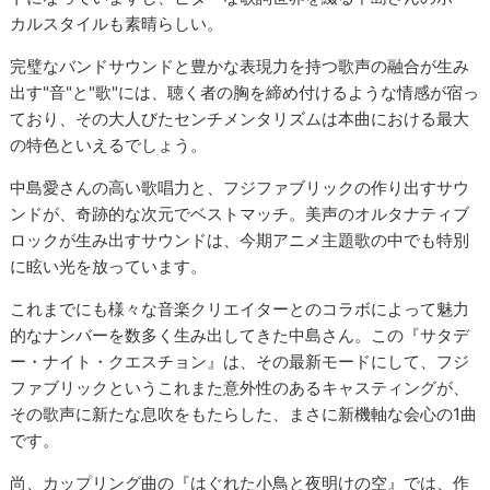
カルスタイルも素晴らしい。
完璧なバンドサウンドと豊かな表現力を持つ歌声の融合が生み
出す"音"と"歌"には、聴く者の胸を締め付けるような情感が宿っ
ており、その大人びたセンチメンタリズムは本曲における最大
の特色といえるでしょう。
中島愛さんの高い歌唱力と、フジファブリックの作り出すサウ
ンドが、奇跡的な次元でベストマッチ。美声のオルタナティブ
ロックが生み出すサウンドは、今期アニメ主題歌の中でも特別
に眩い光を放っています。
これまでにも様々な音楽クリエイターとのコラボによって魅力
的なナンバーを数多く生み出してきた中島さん。この『サタデ
ー・ナイト・クエスチョン』は、その最新モードにして、フジ
ファブリックというこれまた意外性のあるキャスティングが、
その歌声に新たな息吹をもたらした、まさに新機軸な会心の1曲
です。
尚、カップリング曲の『はぐれた小鳥と夜明けの空』では、作