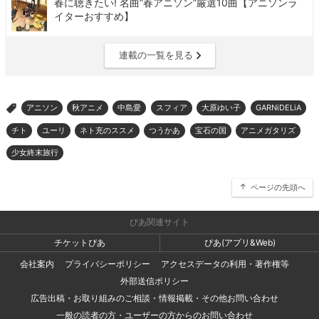
春に聴きたい! 名曲”春アニソン”厳選10曲【アニソンラ
イターおすすめ】
連載の一覧を見る
アニソン
秋アニメ
中島愛
スフィア
大原ゆい子
GARNiDELiA
>
チト
ユーリ
ネト充のススメ
つうかあ
宝石の国
アニメガタリズ
少女終末旅行
ページの先頭へ
ぴあ関連サイト
チケットぴあ
ぴあ(アプリ&Web)
会社案内
プライバシーポリシー
アクセスデータの利用・著作権等
外部送信ポリシー
広告出稿・お取り組みのご相談・情報掲載・その他お問い合わせ
一般の読者の方・ユーザーの方からのお問い合わせ