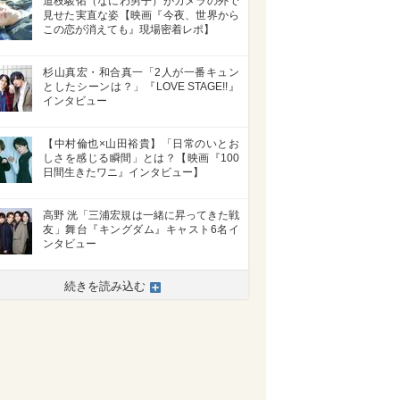
道枝駿佑（なにわ男子）がカメラの外で
見せた実直な姿【映画『今夜、世界から
この恋が消えても』現場密着レポ】
杉山真宏・和合真一「2人が一番キュン
としたシーンは？」『LOVE STAGE!!』
インタビュー
【中村倫也×山田裕貴】「日常のいとお
しさを感じる瞬間」とは？【映画『100
日間生きたワニ』インタビュー】
高野 洸「三浦宏規は一緒に昇ってきた戦
友」舞台『キングダム』キャスト6名イ
ンタビュー
続きを読み込む