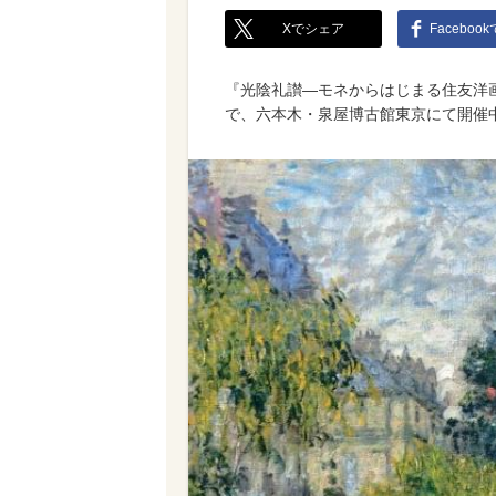
Xでシェア
Faceboo
『光陰礼讃―モネからはじまる住友洋画
で、六本木・泉屋博古館東京にて開催