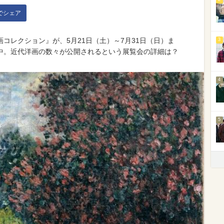
kでシェア
コレクション』が、5月21日（土）～7月31日（日）ま
3
中。近代洋画の数々が公開されるという展覧会の詳細は？
4
5