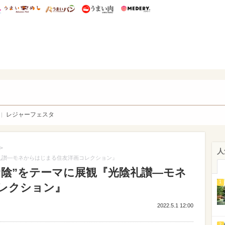
総研 ディズニー特集
mimot.
うまいめし
うまいパン
うまい肉
Medery.
WEB
レジャーフェスタ
>
人
陰礼讃―モネからはじまる住友洋画コレクション』
“陰”をテーマに展観『光陰礼讃―モネ
1
レクション』
2022.5.1 12:00
2