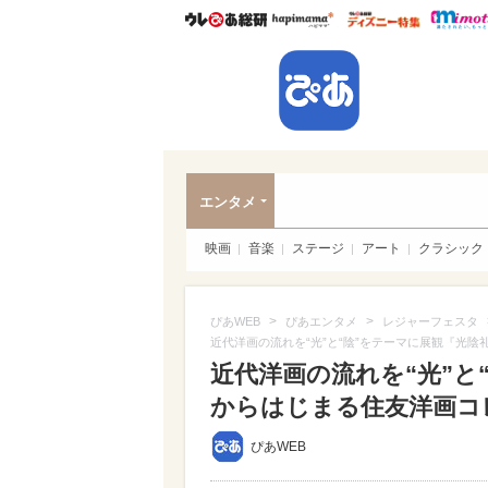
ウレぴあ総研
ハピママ*
ウレぴあ
ぴあ
エンタメ
映画
音楽
ステージ
アート
クラシック
>
>
ぴあWEB
ぴあエンタメ
レジャーフェスタ
近代洋画の流れを“光”と“陰”をテーマに展観『光
近代洋画の流れを“光”と
からはじまる住友洋画コ
ぴあWEB