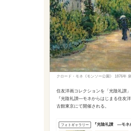
クロード・モネ《モンソー公園》 1876年 
住友洋画コレクションを「光陰礼讃」
『光陰礼讃―モネからはじまる住友洋
古館東京にて開催される。
『光陰礼讃 ―モネ
フォトギャラリー