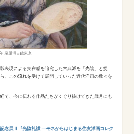
9年 泉屋博古館東京
影表現による実在感を追究した古典派を「光陰」と捉
ら、この流れを受けて展開していった近代洋画の数々を
経て、今に伝わる作品たちがくぐり抜けてきた歳月にも
記念展Ⅱ『光陰礼讃 ―モネからはじまる住友洋画コレク