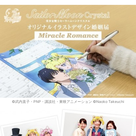
©武内直子・PNP・講談社・東映アニメーション ©Naoko Takeuchi