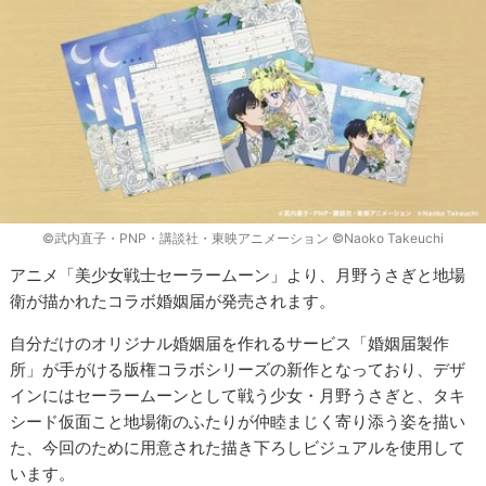
©武内直子・PNP・講談社・東映アニメーション ©Naoko Takeuchi
アニメ「美少女戦士セーラームーン」より、月野うさぎと地場
衛が描かれたコラボ婚姻届が発売されます。
自分だけのオリジナル婚姻届を作れるサービス「婚姻届製作
所」が手がける版権コラボシリーズの新作となっており、デザ
インにはセーラームーンとして戦う少女・月野うさぎと、タキ
シード仮面こと地場衛のふたりが仲睦まじく寄り添う姿を描い
た、今回のために用意された描き下ろしビジュアルを使用して
います。