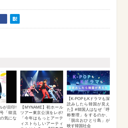
【K-POPもKドラマも深
読みしたら韓国が見え
ルが目印!
【MYNAME】初ホール
た】#韓国人はなぜ「呼
号「韓流
ツアー東京公演をレポ!
称整理」をするのか、
号」の気にな
「今年はもっとアーテ
「脱出おひとり島」が
ィストらしいアーティ
映す韓国社会