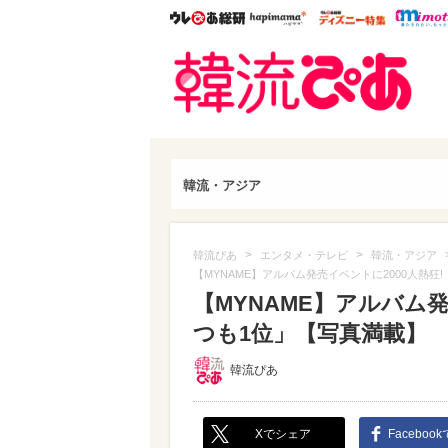
ウレぴあ総研
ハピママ*
ウレぴあ
韓流
韓流・アジア
>
>
韓流ぴあ
エンタメ・テレビ
韓流・アジア
【MYNAME】アルバム発売イベントに2000人熱狂
【MYNAME】アルバム発
つも1位」【写真満載】
韓流ぴあ
Xでシェア
Faceboo