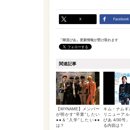
X
Facebook
「韓流ぴあ」更新情報が受け取れます
関連記事
【MYNAME】メンバー
キム・ナムギ
が明かす“卒業”したい
リニューアル
●●＆“入学”したい●●
ぴあ 4/30
は？
る内容は？