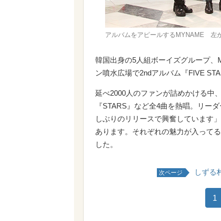
アルバムをアピールするMYNAME 
韓国出身の5人組ボーイズグループ、M
ン噴水広場で2ndアルバム『FIVE 
延べ2000人のファンが詰めかける中、
『STARS』など全4曲を熱唱。リ
しぶりのリリースで興奮しています」
あります。それぞれの魅力が入ってる
した。
しずる
次ページ
1