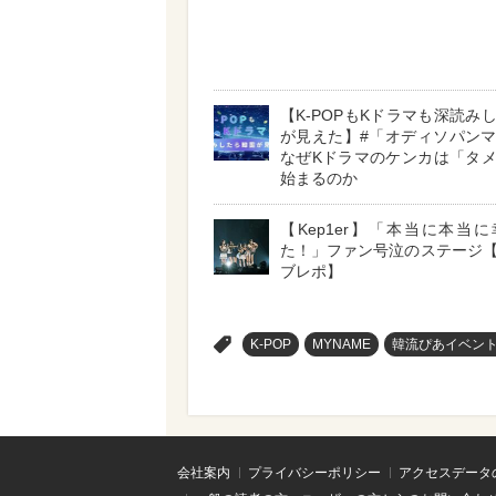
【K-POPもKドラマも深読み
が見えた】#「オディソパン
なぜKドラマのケンカは「タ
始まるのか
【Kep1er】「本当に本当
た！」ファン号泣のステージ
ブレポ】
>
K-POP
MYNAME
韓流ぴあイベン
会社案内
プライバシーポリシー
アクセスデータ