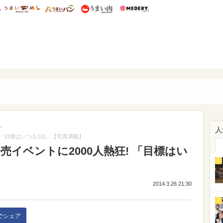
総研 ディズニー特集
mimot.
うまいめし
うまいパン
うまい肉
Medery.
ぴあ
>
人
! 「目標はいつも1位」【写真満載】
売イベントに2000人熱狂! 「目標はい
1
2014.3.26 21:30
2
kでシェア