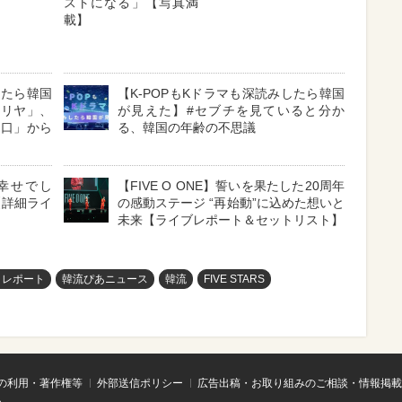
ストになる」【写真満
載】
したら韓国
【K-POPもKドラマも深読みしたら韓国
マリヤ」、
が見えた】#セブチを見ていると分か
メ口」から
る、韓国の年齢の不思議
に幸せでし
【FIVE O ONE】誓いを果たした20周年
【詳細ライ
の感動ステージ “再始動”に込めた想いと
未来【ライブレポート＆セットリスト】
トレポート
韓流ぴあニュース
韓流
FIVE STARS
の利用・著作権等
外部送信ポリシー
広告出稿・お取り組みのご相談・情報掲載