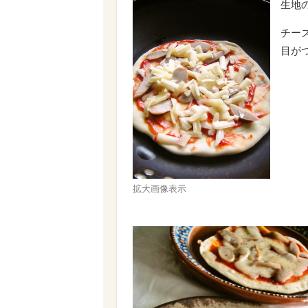
生地
チー
目が
拡大画像表示