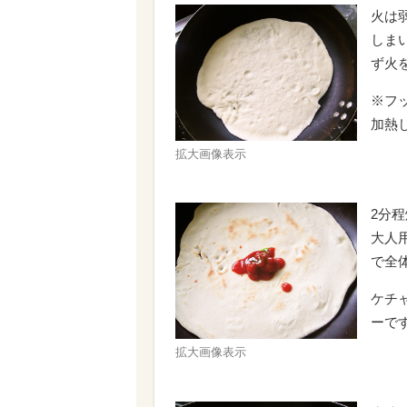
火は
しま
ず火
※フ
加熱
拡大画像表示
2分
大人
で全
ケチ
ーで
拡大画像表示