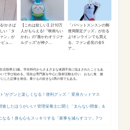
食生活指導士1級。学生時代からさまざまな体調不良に悩まされたこともあ
ついて学び始める。現在は専門家を中心に取材活動を行い、おもに食、健
マにした記事を発信。乗りもの好きな1男の母でもある。
ット”がグンと楽しくなる！便利グッズ「 変身カットマス
間食したほうがいい! 管理栄養士に聞く「太らない間食」&
になる！身も心もスッキリする「家事を減らすコツ」7つ