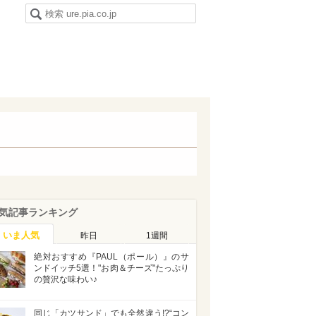
気記事ランキング
いま人気
昨日
1週間
絶対おすすめ『PAUL（ポール）』のサ
ンドイッチ5選！"お肉＆チーズ"たっぷり
の贅沢な味わい♪
同じ「カツサンド」でも全然違う!?“コン