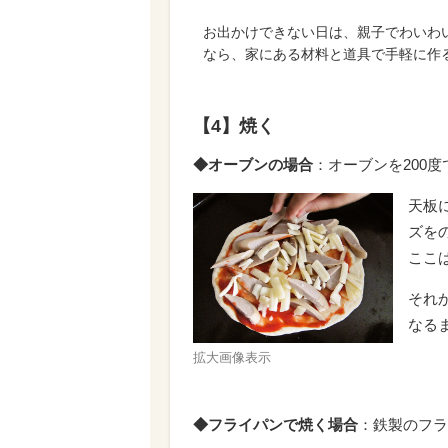
お出かけできない日は、親子でわいわ
なら、家にある材料と道具で手軽に作
【4】焼く
◆オーブンの場合
：オーブンを200
天板
ズを
ここ
それ
なる
拡大画像表示
◆フライパンで焼く場合
：鉄製のフラ