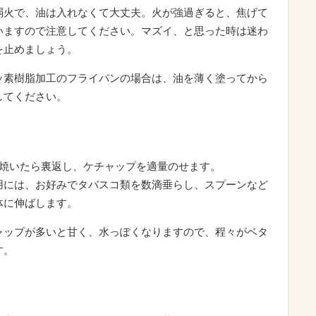
弱火で、油は入れなくて大丈夫。火が強過ぎると、焦げて
いますので注意してください。マズイ、と思った時は迷わ
を止めましょう。
ッ素樹脂加工のフライパンの場合は、油を薄く塗ってから
してください。
程焼いたら裏返し、ケチャップを適量のせます。
用には、お好みでタバスコ類を数滴垂らし、スプーンなど
体に伸ばします。
ャップが多いと甘く、水っぽくなりますので、程々がベタ
す。