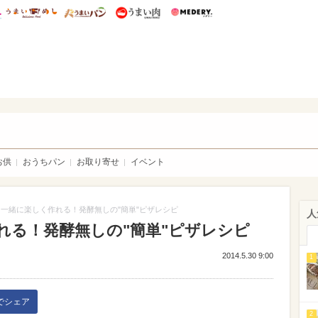
総研 ディズニー特集
mimot.
うまいめし
うまいパン
うまい肉
Medery.
いパン
お供
おうちパン
お取り寄せ
イベント
一緒に楽しく作れる！発酵無しの"簡単"ピザレシピ
人
れる！発酵無しの"簡単"ピザレシピ
2014.5.30 9:00
1
kでシェア
2