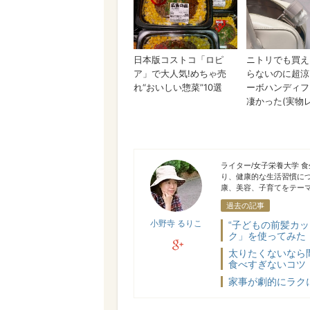
小野寺 るりこ
ライター/女子栄養大学 
り、健康的な生活習慣に
康、美容、子育てをテー
過去の記事
小野寺 るりこ
“子どもの前髪カ
ク」を使ってみた
google+
太りたくないなら
食べすぎないコツ
家事が劇的にラク