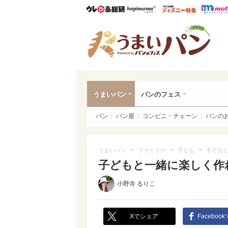
ウレぴあ総研
ハピママ*
ウレぴあ
うま
うまいパン
パンのフェス
パン
パン屋
コンビニ・チェーン
パンの
>
>
>
うまいパン
ファミリー
子ども
子どもと
子どもと一緒に楽しく作
小野寺 るりこ
Xでシェア
Faceboo