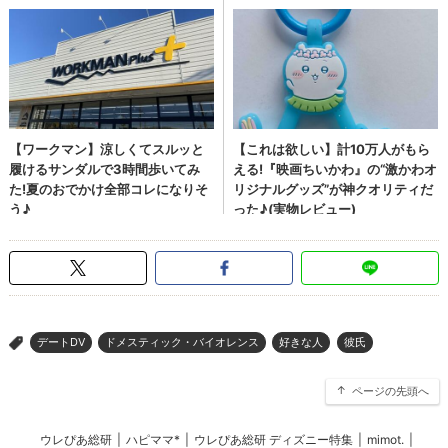
デートDV
ドメスティック・バイオレンス
好きな人
彼氏
>
ページの先頭へ
ウレぴあ総研
|
ハピママ*
|
ウレぴあ総研 ディズニー特集
|
mimot.
|