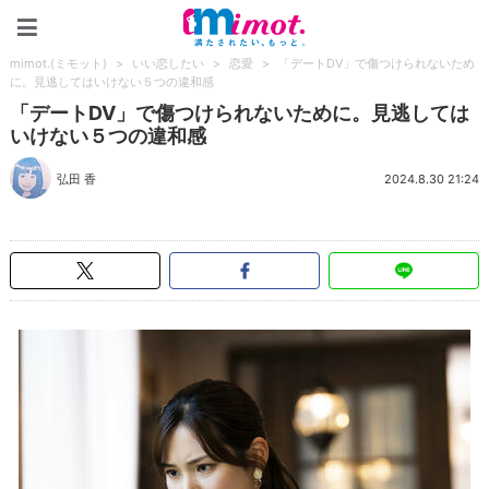
mimot.(ミモット)
mimot.(ミモット)
>
いい恋したい
>
恋愛
>
「デートDV」で傷つけられないため
に。見逃してはいけない５つの違和感
「デートDV」で傷つけられないために。見逃しては
いけない５つの違和感
弘田 香
2024.8.30 21:24