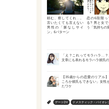
頼む、察してくれ…。
恋の6段階っ
言いたくても言えない
る? 男と女
男性の「脈なしサイ
う「気持ちの
ン」6パターン
「え？これってモラハラ…？」
文章にも表れるモラハラ彼氏
【35歳からの恋愛のリアル
ころか彼氏もできない」女性が
たワケ
>
デートDV
ドメスティック・バイオレ