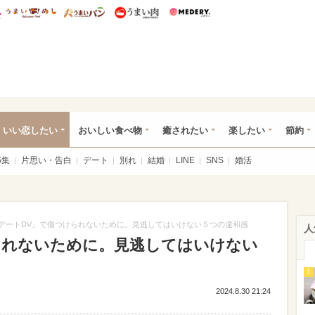
総研 ディズニー特集
mimot.
うまいめし
うまいパン
うまい肉
Medery.
ot.(ミモット)
いい恋したい
おいしい食べ物
癒されたい
楽したい
節約
G集
片思い・告白
デート
別れ
結婚
LINE
SNS
婚活
デートDV」で傷つけられないために。見逃してはいけない５つの違和感
人
られないために。見逃してはいけない
1
2024.8.30 21:24