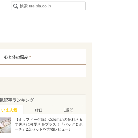
心と体の悩み
気記事ランキング
いま人気
昨日
1週間
【ミッフィー付録】Colemanの便利さ＆
丈夫さに可愛さをプラス！「バッグ＆ポ
ーチ」2点セットを実物レビュー♪