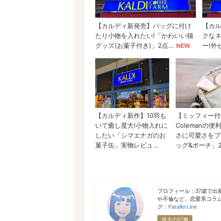
弘田 香
プロフィール：37歳で出
や不倫など、恋愛系コラ
グ：
Parallel Line
過去の記事