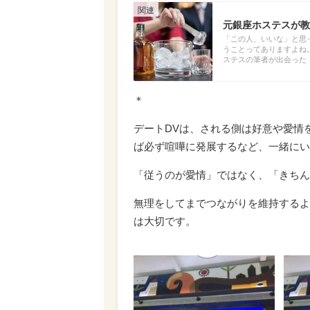
元銀座ホステスが教
「この人、いいな」と思
うことってありますよね
ステスの筆者が出会った「
＊
デートDVは、される側は好意や愛情
ば必ず喧嘩に発展するなど、一緒にい
「従うのが愛情」ではなく、「きちん
無理をしてまでつながりを維持するよ
は大切です。