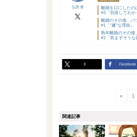
弘田 香
離婚を口にしたの
#3「別居してわ
X
離婚のその後…バ
#1「“嫌”な理由」
熟年離婚のその後
#2「気まずそう
X
Facebook
«
1
関連記事