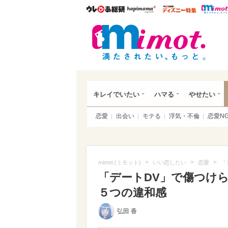
ウレぴあ総研
ハピママ*
ウレぴあ
mim
キレイでいたい
ハマる
やせたい
恋愛
出会い
モテる
浮気・不倫
恋愛N
>
>
>
mimot.(ミモット)
いい恋したい
恋愛
「
「デートDV」で傷つけ
５つの違和感
弘田 香