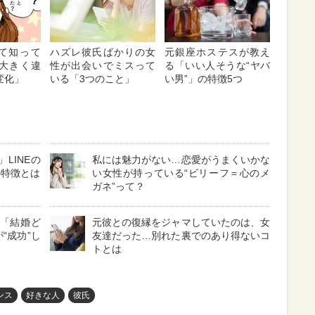
て知って
ハズレ彼氏ばかりの女
元銀座ホステスが教え
で大きく違
性が出会いでミスって
る「いい人そうな“ヤバ
変化」
いる「3つのこと」
い男”」の特徴5つ
LINEの
私には魅力がない…恋愛がうまくいかな
の特徴とは
い女性が持っている“ビリーフ＝心のメ
ガネ”って？
】「結婚ど
元彼との復縁をジャマしていたのは、女
“成功”し
友達だった…別れた裏でのあり得ないコ
トとは
ンス
好きな人
彼氏