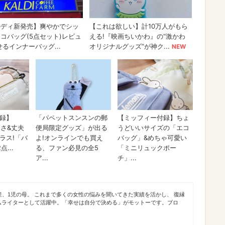
産、1児の母。 これまで多くの女性の悩みを聞いてきた実績を活かし、 復縁
ムライターとして活躍中。「幸せは自分で決める」がモットーです。ブロ