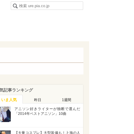
気記事ランキング
いま人気
昨日
1週間
アニソン好きライターが独断で選んだ
「2014年ベストアニソン」10曲
【大量コスプレ】大型装備も！上海の人