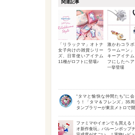
関連記事
「リラックマ」オトナ
激かわコラボ
女子向けの雑貨シリー
ラームーン」
ズ、日常使いアイテム
キーアイテム
11種がロフトに登場♪
フにしたヘア
一挙登場
“タマと愉快な仲間たち"に
う！「タマ＆フレンズ」35
タンプラリーが東京メトロで
ファミマやイオンでも買える
オ新作食玩」バルーンポップ
完成度がすごい…！実物レビュ