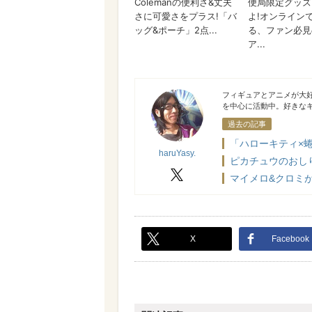
haruYasy.
フィギュアとアニメが大好
を中心に活動中。好きな
過去の記事
「ハローキティ×
haruYasy.
ピカチュウのおし
X
マイメロ&クロミが
X
Facebook