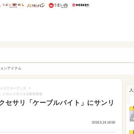
総研 ディズニー特集
mimot.
うまいめし
うまいパン
うまい肉
Medery.
y. Character's
ョンアイテム
>
ャラクターグッズ
人
」にサンリオコラボ新作登場
クセサリ「ケーブルバイト」にサンリ
1
2018.5.24 18:00
2