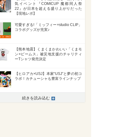
気イベント『COMICUP 魔都同人祭
22』が日本を超える盛り上がりだった
【現地レポ】
可愛すぎる!「ミッフィー×studio CLIP」
コラボグッズが充実♪
【熊本地震】くまくまかわいい「くまモ
ン×ビームス」被災地支援のチャリティ
ーTシャツ発売決定
【ヒロアカ×USJ】本家“USJ”と夢の初コ
ラボ！カチューシャも豊富ラインナップ
続きを読み込む