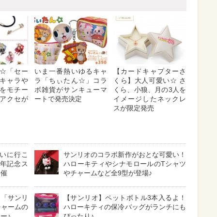
☆「セー
いま一番熱いゆるキャ
【カードキャプターさ
キャラや
ラ「ちぃたん☆」コラ
くら】大人可愛い☆ さ
をモチー
ボ雑貨がサンキューマ
くら、小狼、月の3人を
アクセが
ートで発売決定
イメージしたネックレ
スが限定発売
会いに行こ
サンリオのコラボ新作がおとな可愛い！
周年記念ス
ハローキティやシナモロールのTシャツ
開催
やチャームなど全9型が登場♪
！「サンリ
【サンリオ】ペットボトル3本入るよ！
チャームの
ハローキティの保冷バッグがランチにも
ー♪
ぴったり♪