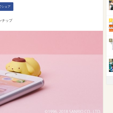
kでシェア
ンナップ
3
4
5