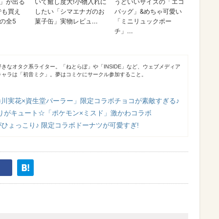
きなオタク系ライター。「ねとらぼ」や「INSIDE」など、ウェブメディア
キャラは「初音ミク」。夢はコミケにサークル参加すること。
蜷川実花×資生堂パーラー」限定コラボチョコが素敵すぎる♪
りがキュート☆「ポケモン×ミスド」激かわコラボ
ひょっこり♪ 限定コラボドーナツが可愛すぎ!