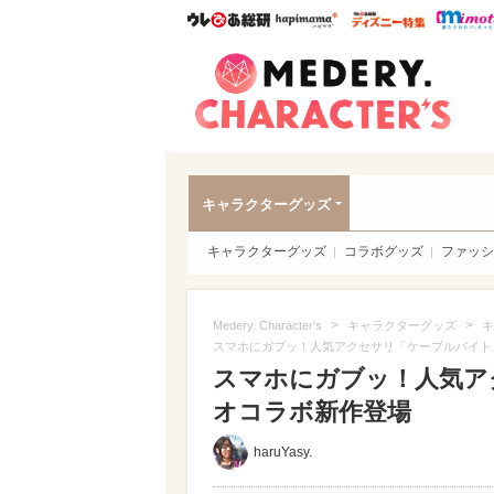
ウレぴあ総研
ハピママ*
ウレぴあ
Meder
キャラクターグッズ
キャラクターグッズ
コラボグッズ
ファッシ
>
>
Medery. Character's
キャラクターグッズ
キ
スマホにガブッ！人気アクセサリ「ケーブルバイト
スマホにガブッ！人気ア
オコラボ新作登場
haruYasy.