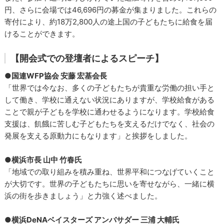
円、さらに会場では46,696円の募金が集まりました。これらの
寄付により、約18万2,800人の途上国の子どもたちに給食を届
けることができます。
【開会式での登壇者によるスピーチ】
●国連WFP協会 安藤 宏基会長
「世界では今なお、多くの子どもたちが貴重な労働の担い手と
して働き、学校に通えない状況にありますが、学校給食がある
ことで親が子どもを学校に通わせるようになります。学校給食
支援は、飢餓に苦しむ子どもたちを支えるだけでなく、社会の
発展を支える原動力にもなります」と挨拶をしました。
●横浜市長 山中 竹春氏
「地域での取り組みを積み重ね、世界平和につなげていくこと
が大切です。世界の子どもたちに思いを寄せながら、一緒に横
浜の街を歩きましょう」と力強く述べました。
●横浜DeNAベイスターズ アンバサダー 三浦 大輔氏