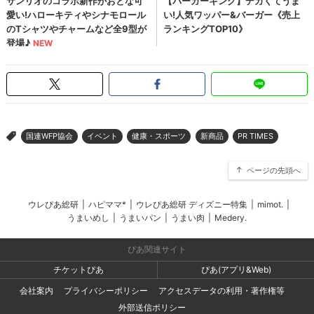
国連WFP協会
イベント
健康・スポーツ
新商品
PR TIMES
>
ページの先頭へ
ウレぴあ総研
|
ハピママ*
|
ウレぴあ総研 ディズニー特集
|
mimot.
|
うまいめし
|
うまいパン
|
うまい肉
|
Medery.
ぴあ関連サイト
チケットぴあ
ぴあ(アプリ&Web)
会社案内
プライバシーポリシー
アクセスデータの利用・著作権等
外部送信ポリシー