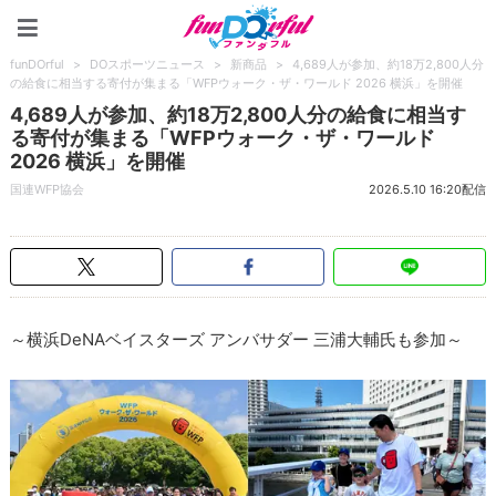
funDOrful
funDOrful
>
DOスポーツニュース
>
新商品
>
4,689人が参加、約18万2,800人分
の給食に相当する寄付が集まる「WFPウォーク・ザ・ワールド 2026 横浜」を開催
4,689人が参加、約18万2,800人分の給食に相当す
る寄付が集まる「WFPウォーク・ザ・ワールド
2026 横浜」を開催
国連WFP協会
2026.5.10 16:20配信
～横浜DeNAベイスターズ アンバサダー 三浦大輔氏も参加～