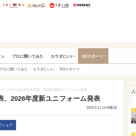
総研 ディズニー特集
mimot.
うまいめし
うまいパン
うまい肉
Medery.
rful
ョン
プロに聞いてみた
カラダにいい
DOスポーツ
プロに聞いてみた
カラダにいい
DOスポーツ
バレーボール女子日本代表、2026年度新ユニフォーム発表
人
、2026年度新ユニフォーム発表
2026.5.11 15:00配信
1
kでシェア
2