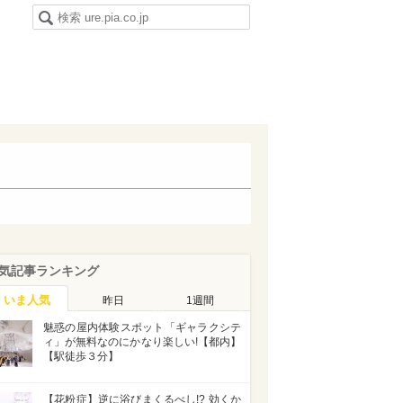
気記事ランキング
いま人気
昨日
1週間
魅惑の屋内体験スポット「ギャラクシテ
ィ」が無料なのにかなり楽しい!【都内】
【駅徒歩３分】
【花粉症】逆に浴びまくるべし!? 効くか