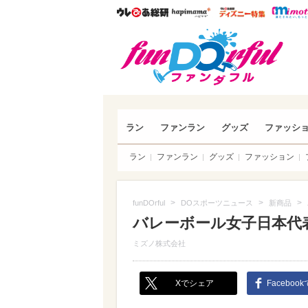
ウレぴあ総研
ハピママ*
ウレぴあ
funDO
ラン
ファンラン
グッズ
ファッシ
ラン
ファンラン
グッズ
ファッション
>
>
>
funDOrful
DOスポーツニュース
新商品
バレーボール女子日本代表
ミズノ株式会社
Xでシェア
Faceboo