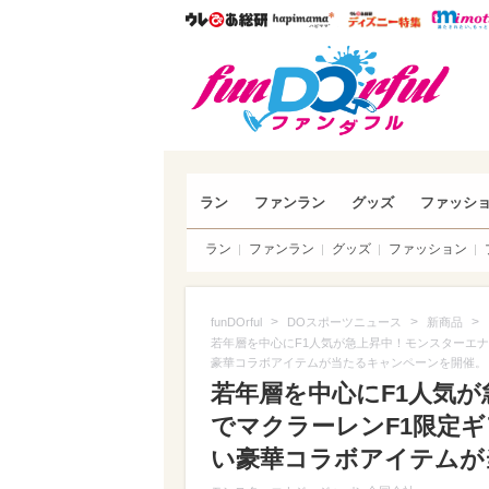
ウレぴあ総研
ハピママ*
ウレぴあ
funDO
ラン
ファンラン
グッズ
ファッシ
ラン
ファンラン
グッズ
ファッション
>
>
>
funDOrful
DOスポーツニュース
新商品
若年層を中心にF1人気が急上昇中！モンスターエ
豪華コラボアイテムが当たるキャンペーンを開催。
若年層を中心にF1人気
でマクラーレンF1限定
い豪華コラボアイテムが