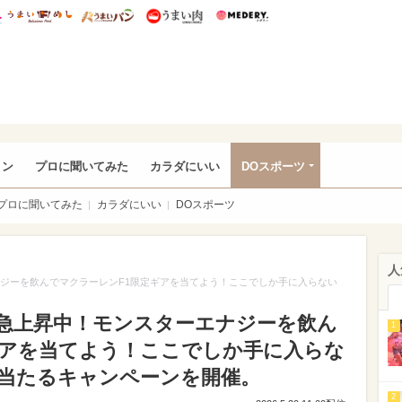
総研 ディズニー特集
mimot.
うまいめし
うまいパン
うまい肉
Medery.
rful
ョン
プロに聞いてみた
カラダにいい
DOスポーツ
プロに聞いてみた
カラダにいい
DOスポーツ
人
ナジーを飲んでマクラーレンF1限定ギアを当てよう！ここでしか手に入らない
が急上昇中！モンスターエナジーを飲ん
1
ギアを当てよう！ここでしか手に入らな
当たるキャンペーンを開催。
2