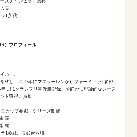
シリーズチャンピオン獲得
位入賞
ュラ1参戦
stri）プロフィール
イバー。
を残し、2023年にマクラーレンからフォーミュラ1参戦。
4年にF1グランプリ初優勝記録。冷静かつ理論的なレース
ント獲得に貢献。
ーロカップ参戦、シリーズ制覇
ズ制覇
ズ制覇
ュラ1参戦、表彰台登壇