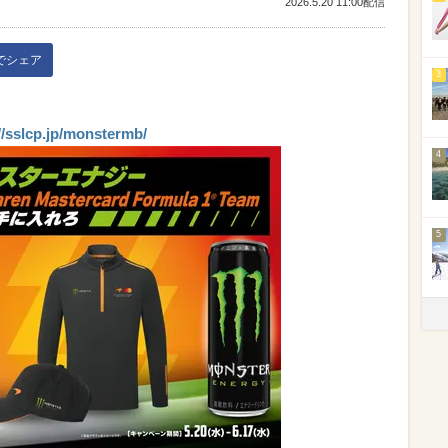
2026.5.20 11:00配信
kでシェア
3
//sslcp.jp/monstermb/
4
5