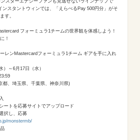
モンスターエナジーファンも見逃せないラインナップで
ンスタントウィンでは、「えらべるPay 500円分」がそ
ます。
tercard フォーミュラ1チームの世界観を体感しよう！
に！
ンMastercardフォーミュラ1チーム ギアを手に入れ
水）～6月17日（水）
:59
京都、埼玉県、千葉県、神奈川県)
入
レシートを応募サイトでアップロード
を選択し、応募
cp.jp/monstermb/
品