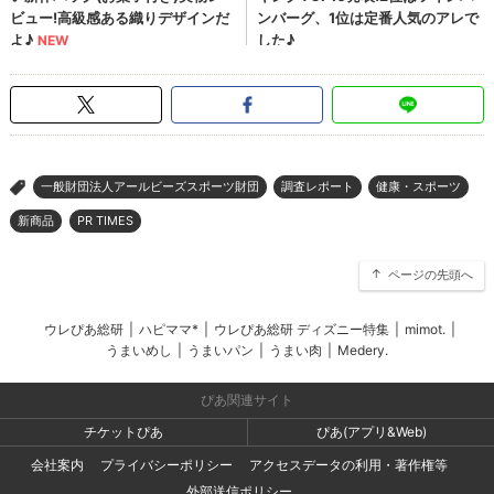
一般財団法人アールビーズスポーツ財団
調査レポート
健康・スポーツ
>
新商品
PR TIMES
ページの先頭へ
ウレぴあ総研
|
ハピママ*
|
ウレぴあ総研 ディズニー特集
|
mimot.
|
うまいめし
|
うまいパン
|
うまい肉
|
Medery.
ぴあ関連サイト
チケットぴあ
ぴあ(アプリ&Web)
会社案内
プライバシーポリシー
アクセスデータの利用・著作権等
外部送信ポリシー