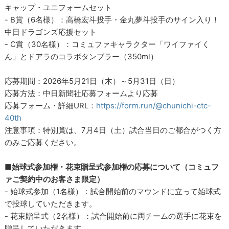
キャップ・ユニフォームセット
- B賞（6名様）：高橋宏斗投手・金丸夢斗投手のサイン入り！
中日ドラゴンズ応援セット
- C賞（30名様）：コミュファキャラクター「ワイファイく
ん」とドアラのコラボタンブラー（350ml）
応募期間：2026年5月21日（木）～5月31日（日）
応募方法：中日新聞社応募フォームより応募
応募フォーム・詳細URL：
https://form.run/@chunichi-ctc-
40th
注意事項：特別賞は、7月4日（土）試合当日のご都合がつく方
のみご応募ください。
■始球式参加権・花束贈呈式参加権の応募について（コミュフ
ァご契約中のお客さま限定）
- 始球式参加（1名様）：試合開始前のマウンドに立って始球式
で投球していただきます。
- 花束贈呈式（2名様）：試合開始前に両チームの選手に花束を
贈呈していただきます。