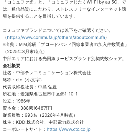
「コミュファ光」と、「コミュファじたくWi-Fi by au 5G」で
は、通信品質にこだわり、ストレスフリーなインターネット環
境を提供することを目指しています。
コミュファブランドについては以下をご確認ください。
（
https://www.commufa.jp/others/aboutcommufa
）
※出典：ＭＭ総研「ブロードバンド回線事業者の加入件数調査」
（2025年3月末時点）
中部エリアにおける光回線サービスブランド別契約数シェア。
会社概要
社名：中部テレコミュニケーション株式会社
略称：ctc（小文字）
代表取締役社長：中島 弘豊
所在地：愛知県名古屋市中区錦1-10-1
設立：1986年
資本金：388億1648万円
従業員数：993名（2026年4月時点）
株主：KDDI株式会社、中部電力株式会社
コーポレートサイト：
https://www.ctc.co.jp