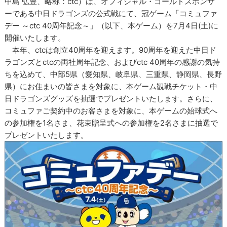
中島 弘豊、略称：ctc）は、オフィシャル・ゴールドスポンサ
ーである中日ドラゴンズの公式戦にて、冠ゲーム「コミュファ
デー ～ctc 40周年記念～」（以下、本ゲーム）を7月4日(土)に
開催いたします。
本年、ctcは創立40周年を迎えます。90周年を迎えた中日ド
ラゴンズとctcの両社周年記念、およびctc 40周年の感謝の気持
ちを込めて、中部5県（愛知県、岐阜県、三重県、静岡県、長野
県）にお住まいの皆さまを対象に、本ゲーム観戦チケット・中
日ドラゴンズグッズを抽選でプレゼントいたします。さらに、
コミュファご契約中のお客さまを対象に、本ゲームの始球式へ
の参加権を1名さま、花束贈呈式への参加権を2名さまに抽選で
プレゼントいたします。