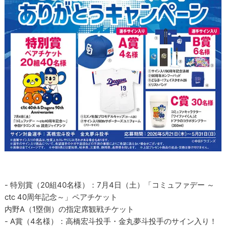
- 特別賞（20組40名様）：7月4日（土）「コミュファデー ～
ctc 40周年記念～」ペアチケット
内野A（1塁側）の指定席観戦チケット
- A賞（4名様）：高橋宏斗投手・金丸夢斗投手のサイン入り！