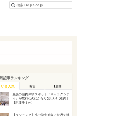
気記事ランキング
いま人気
昨日
1週間
魅惑の屋内体験スポット「ギャラクシテ
ィ」が無料なのにかなり楽しい!【都内】
【駅徒歩３分】
【ランニング】小中学生対象に世界で戦