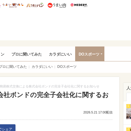
総研 ディズニー特集
mimot.
うまいめし
うまいパン
うまい肉
Medery.
rful
ョン
プロに聞いてみた
カラダにいい
DOスポーツ
プロに聞いてみた
カラダにいい
DOスポーツ
簡易株式交換による株式会社ボンドの完全子会社化に関するお知らせ
人
会社ボンドの完全子会社化に関するお
1
2026.5.21 17:00配信
kでシェア
2