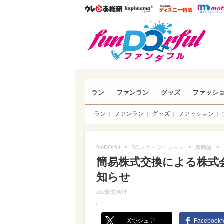
ウレぴあ総研
ハピママ*
ウレぴあ
funDO
ラン
ファンラン
グッズ
ファッシ
ラン
ファンラン
グッズ
ファッション
>
>
>
funDOrful
DOスポーツニュース
新商品
簡易株式交換による株式
知らせ
abc株式会社
Xでシェア
Faceboo