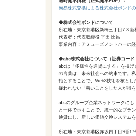
適時開示情報（正式開示PDF）：
簡易株式交換による株式会社ボンドの
◆株式会社ボンドについて
所在地：東京都港区新橋三丁目7-3 新
代表者：代表取締役 平田 比呂
事業内容：アミューズメントバーの経
◆
abc株式会社について（証券コード：
abcは「多様性を通貨にする」を掲
の言葉は、未来社会への約束です。私
軸とすることで、Web3技術を核と
捉われない「善いことをした人が得を
abcのグループ企業ネットワークにも「T
と一体で示すことで、統一的なブラン
通貨にし、新しい価値交換システムを
所在地：東京都港区赤坂四丁目9番17