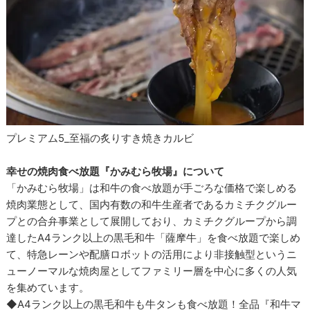
プレミアム5_至福の炙りすき焼きカルビ
幸せの焼肉食べ放題『かみむら牧場』について
「かみむら牧場」は和牛の食べ放題が手ごろな価格で楽しめる
焼肉業態として、国内有数の和牛生産者であるカミチクグルー
プとの合弁事業として展開しており、カミチクグループから調
達したA4ランク以上の黒毛和牛「薩摩牛」を食べ放題で楽しめ
て、特急レーンや配膳ロボットの活用により非接触型というニ
ューノーマルな焼肉屋としてファミリー層を中心に多くの人気
を集めています。
◆A4ランク以上の黒毛和牛も牛タンも食べ放題！全品『和牛マ