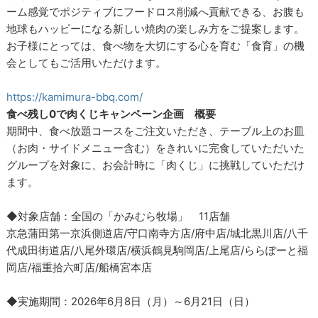
ーム感覚でポジティブにフードロス削減へ貢献できる、お腹も
地球もハッピーになる新しい焼肉の楽しみ方をご提案します。
お子様にとっては、食べ物を大切にする心を育む「食育」の機
会としてもご活用いただけます。
https://kamimura-bbq.com/
食べ残し0で肉くじキャンペーン企画 概要
期間中、食べ放題コースをご注文いただき、テーブル上のお皿
（お肉・サイドメニュー含む）をきれいに完食していただいた
グループを対象に、お会計時に「肉くじ」に挑戦していただけ
ます。
◆対象店舗：全国の「かみむら牧場」 11店舗
京急蒲田第一京浜側道店/守口南寺方店/府中店/城北黒川店/八千
代成田街道店/八尾外環店/横浜鶴見駒岡店/上尾店/ららぽーと福
岡店/福重拾六町店/船橋宮本店
◆実施期間：2026年6月8日（月）～6月21日（日）