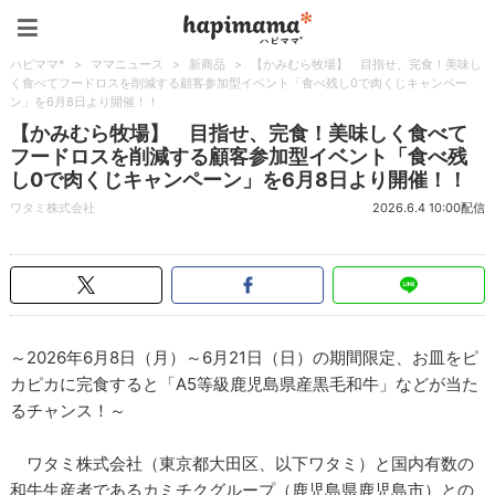
ハピママ*
ハピママ*
>
ママニュース
>
新商品
>
【かみむら牧場】 目指せ、完食！美味し
く食べてフードロスを削減する顧客参加型イベント「食べ残し0で肉くじキャンペー
ン」を6月8日より開催！！
【かみむら牧場】 目指せ、完食！美味しく食べて
フードロスを削減する顧客参加型イベント「食べ残
し0で肉くじキャンペーン」を6月8日より開催！！
ワタミ株式会社
2026.6.4 10:00配信
～2026年6月8日（月）～6月21日（日）の期間限定、お皿をピ
カピカに完食すると「A5等級鹿児島県産黒毛和牛」などが当た
るチャンス！～
ワタミ株式会社（東京都大田区、以下ワタミ）と国内有数の
和牛生産者であるカミチクグループ（鹿児島県鹿児島市）との