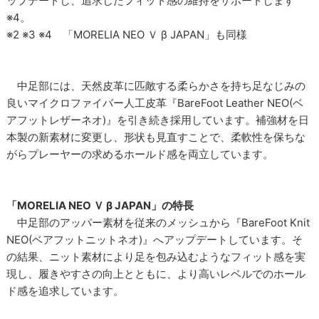
ップデートし、追求したフィット感の維持をサポートします
※4。
※2 ※3 ※4 「MORELIA NEO Ｖ β JAPAN」も同様
中足部には、天然皮革に匹敵する柔らかさを持ち足なじみの
良いマイクロファイバー人工皮革『BareFoot Leather NEO(ベ
アフットレザーネオ)』を引き続き採用しています。補強材を日
本製の新素材に変更し、形状も見直すことで、柔軟性を保ちな
がらプレーヤーの求めるホールド感を両立しています。
「MORELIA NEO Ｖ β JAPAN」の特長
中足部のアッパー素材を従来のメッシュから『BareFoot Knit
NEO(ベアフットニットネオ)』へアップデートしています。そ
の結果、ニット素材により足を包み込むようなフィット感を実
現し、履きやすさの向上とともに、より高いレベルでのホール
ド感を追求しています。