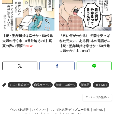
ミズノ株式会社
商品サービス
健康・スポーツ
新商品
PR TIMES
>
ページの先頭へ
ウレぴあ総研
|
ハピママ*
|
ウレぴあ総研 ディズニー特集
|
mimot.
|