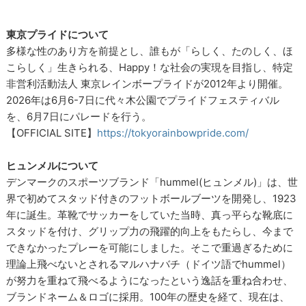
東京プライドについて
多様な性のあり方を前提とし、誰もが「らしく、たのしく、ほ
こらしく」生きられる、Happy！な社会の実現を目指し、特定
非営利活動法人 東京レインボープライドが2012年より開催。
2026年は6月6-7日に代々木公園でプライドフェスティバル
を、6月7日にパレードを行う。
【OFFICIAL SITE】
https://tokyorainbowpride.com/
ヒュンメルについて
デンマークのスポーツブランド「hummel(ヒュンメル)」は、世
界で初めてスタッド付きのフットボールブーツを開発し、1923
年に誕生。革靴でサッカーをしていた当時、真っ平らな靴底に
スタッドを付け、グリップ力の飛躍的向上をもたらし、今まで
できなかったプレーを可能にしました。そこで重過ぎるために
理論上飛べないとされるマルハナバチ（ドイツ語でhummel）
が努力を重ねて飛べるようになったという逸話を重ね合わせ、
ブランドネーム＆ロゴに採用。100年の歴史を経て、現在は、