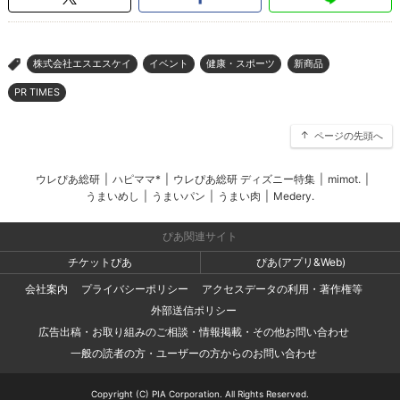
株式会社エスエスケイ
イベント
健康・スポーツ
新商品
>
PR TIMES
ページの先頭へ
ウレぴあ総研
|
ハピママ*
|
ウレぴあ総研 ディズニー特集
|
mimot.
|
うまいめし
|
うまいパン
|
うまい肉
|
Medery.
ぴあ関連サイト
チケットぴあ
ぴあ(アプリ&Web)
会社案内
プライバシーポリシー
アクセスデータの利用・著作権等
外部送信ポリシー
広告出稿・お取り組みのご相談・情報掲載・その他お問い合わせ
一般の読者の方・ユーザーの方からのお問い合わせ
Copyright (C) PIA Corporation. All Rights Reserved.