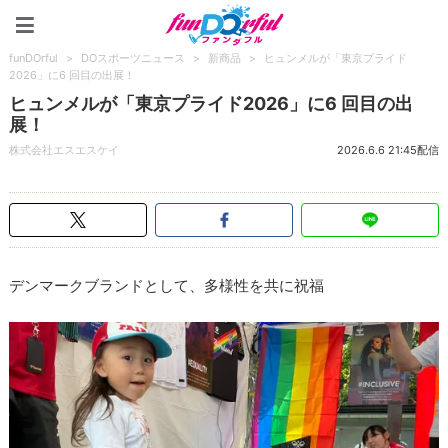
funDOrful
funDOrful
>
DOスポーツニュース
>
新商品
>
ヒュンメルが「東京プライド
2026」に6 回目の出展！
ヒュンメルが「東京プライド2026」に6 回目の出
展！
株式会社エスエスケイ
2026.6.6 21:45配信
デンマークブランドとして、多様性を共に祝福