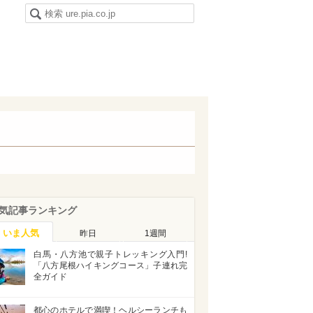
気記事ランキング
いま人気
昨日
1週間
白馬・八方池で親子トレッキング入門!
「八方尾根ハイキングコース」子連れ完
全ガイド
都心のホテルで満喫！ヘルシーランチも