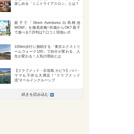
楽しめる「ミニトライアスロン」とは？
親子で「Xtrem Aventures 白馬栂池
WOW!」を徹底攻略! 何歳からOK? 親子
で遊べる? 評判は? 口コミ現地レポ
100km歩行に挑戦する「東京エクストリ
ームウォーク100」で自分が変わる、人
生が変わる！人気の理由とは
【クラブメッド・石垣島 カビラ】パパ・
ママも子供も大満足！“クラブメッド
流”オールインクルーシブ
続きを読み込む