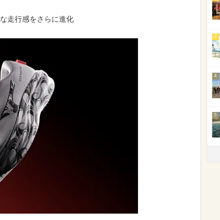
な走行感をさらに進化
3
4
5