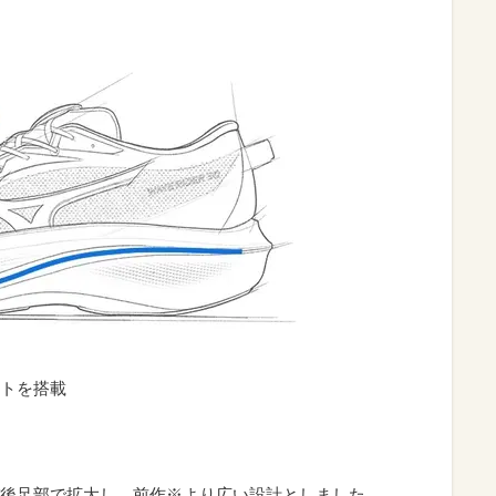
トを搭載
後足部で拡大し、前作※より広い設計としました。