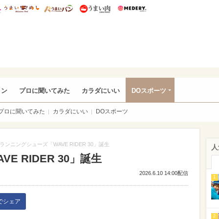
総研 ディズニー特集
mimot.
うまいめし
うまいパン
うまい肉
Medery.
rful
ョン
プロに聞いてみた
カラダにいい
DOスポーツ
プロに聞いてみた
カラダにいい
DOスポーツ
ランニングシューズ「WAVE RIDER 30」誕生
人
 RIDER 30」誕生
2026.6.10 14:00配信
1
kでシェア
2