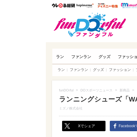
ウレぴあ総研
ハピママ*
ウレぴあ
funDO
ラン
ファンラン
グッズ
ファッシ
ラン
ファンラン
グッズ
ファッション
>
>
>
funDOrful
DOスポーツニュース
新商品
ランニングシューズ「WAVE
ミズノ株式会社
Xでシェア
Faceboo