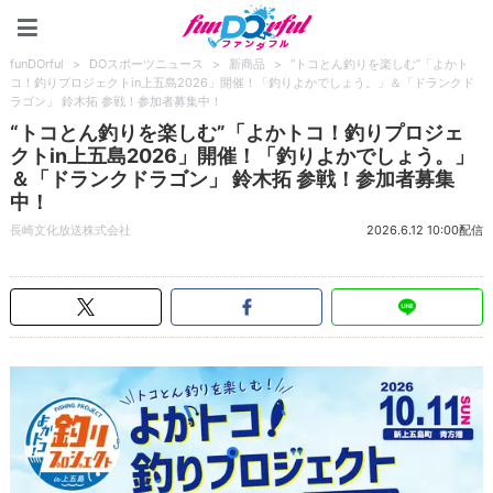
funDOrful
funDOrful
>
DOスポーツニュース
>
新商品
>
“トコとん釣りを楽しむ”「よかト
コ！釣りプロジェクトin上五島2026」開催！「釣りよかでしょう。」＆「ドランクド
ラゴン」 鈴木拓 参戦！参加者募集中！
“トコとん釣りを楽しむ”「よかトコ！釣りプロジェ
クトin上五島2026」開催！「釣りよかでしょう。」
＆「ドランクドラゴン」 鈴木拓 参戦！参加者募集
中！
長崎文化放送株式会社
2026.6.12 10:00配信