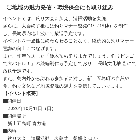
〇地域の魅力発信・環境保全にも取り組み
イベントでは、釣り大会に加え、清掃活動を実施。
さらに、大会終了後には釣りマナー啓発CM（15秒）を制作
し、長崎県内地上波にて放送予定です。
イベントを一過性に終わらせることなく、継続的な釣りマナー
意識の向上につなげます。
また、昨年放送した「鈴木拓vs釣りよかでしょう。釣りビンゴ
で大バトル！」の続編制作も予定しており、 長崎文化放送 にて
放送予定です。
また、島内外から訪れる参加者に対し、新上五島町の自然や
食、釣り文化など地域資源の魅力を発信してまいります。
【イベント概要】
■開催日
2026年10月11日（日）
■開催場所
新上五島町 青方港
■内容
釣り大会、清掃活動、表彰式、懇親会 ほか