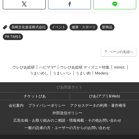
長崎文化放送株式会社
イベント
健康・スポーツ
新商品
>
PR TIMES
ページの先頭へ
ウレぴあ総研
|
ハピママ*
|
ウレぴあ総研 ディズニー特集
|
mimot.
|
うまいめし
|
うまいパン
|
うまい肉
|
Medery.
ぴあ関連サイト
チケットぴあ
ぴあ(アプリ&Web)
会社案内
プライバシーポリシー
アクセスデータの利用・著作権等
外部送信ポリシー
広告出稿・お取り組みのご相談・情報掲載・その他お問い合わせ
一般の読者の方・ユーザーの方からのお問い合わせ