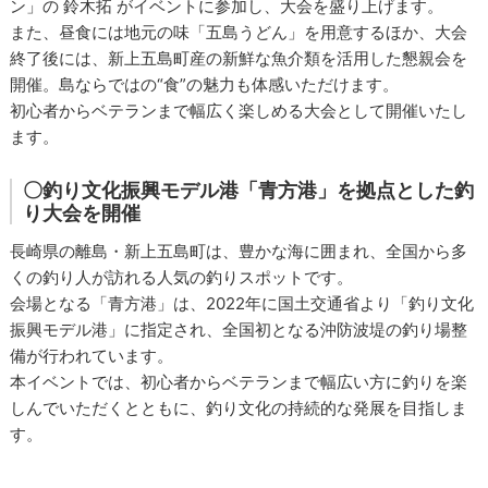
ン」の 鈴木拓 がイベントに参加し、大会を盛り上げます。
また、昼食には地元の味「五島うどん」を用意するほか、大会
終了後には、新上五島町産の新鮮な魚介類を活用した懇親会を
開催。島ならではの“食”の魅力も体感いただけます。
初心者からベテランまで幅広く楽しめる大会として開催いたし
ます。
〇釣り文化振興モデル港「青方港」を拠点とした釣
り大会を開催
長崎県の離島・新上五島町は、豊かな海に囲まれ、全国から多
くの釣り人が訪れる人気の釣りスポットです。
会場となる「青方港」は、2022年に国土交通省より「釣り文化
振興モデル港」に指定され、全国初となる沖防波堤の釣り場整
備が行われています。
本イベントでは、初心者からベテランまで幅広い方に釣りを楽
しんでいただくとともに、釣り文化の持続的な発展を目指しま
す。