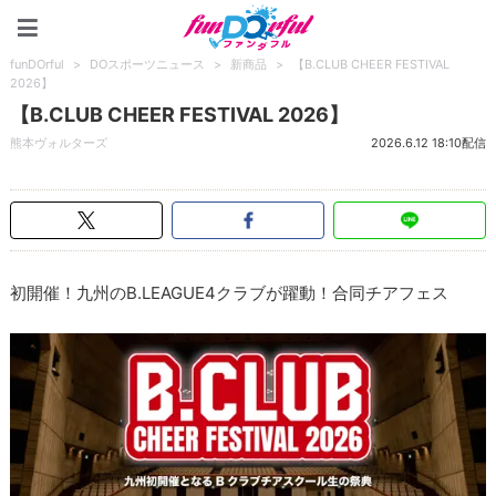
funDOrful
funDOrful
>
DOスポーツニュース
>
新商品
>
【B.CLUB CHEER FESTIVAL
2026】
【B.CLUB CHEER FESTIVAL 2026】
熊本ヴォルターズ
2026.6.12 18:10配信
初開催！九州のB.LEAGUE4クラブが躍動！合同チアフェス