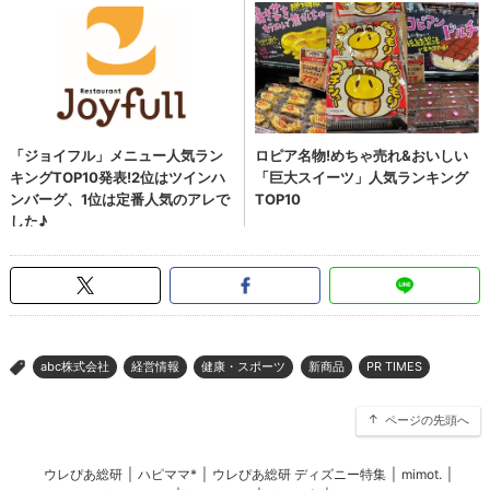
abc株式会社
経営情報
健康・スポーツ
新商品
PR TIMES
>
ページの先頭へ
ウレぴあ総研
|
ハピママ*
|
ウレぴあ総研 ディズニー特集
|
mimot.
|