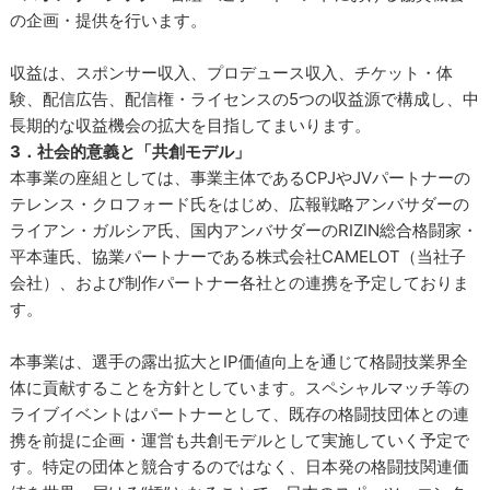
の企画・提供を行います。
収益は、スポンサー収入、プロデュース収入、チケット・体
験、配信広告、配信権・ライセンスの5つの収益源で構成し、中
長期的な収益機会の拡大を目指してまいります。
3．社会的意義と「共創モデル」
本事業の座組としては、事業主体であるCPJやJVパートナーの
テレンス・クロフォード氏をはじめ、広報戦略アンバサダーの
ライアン・ガルシア氏、国内アンバサダーのRIZIN総合格闘家・
平本蓮氏、協業パートナーである株式会社CAMELOT（当社子
会社）、および制作パートナー各社との連携を予定しておりま
す。
本事業は、選手の露出拡大とIP価値向上を通じて格闘技業界全
体に貢献することを方針としています。スペシャルマッチ等の
ライブイベントはパートナーとして、既存の格闘技団体との連
携を前提に企画・運営も共創モデルとして実施していく予定で
す。特定の団体と競合するのではなく、日本発の格闘技関連価