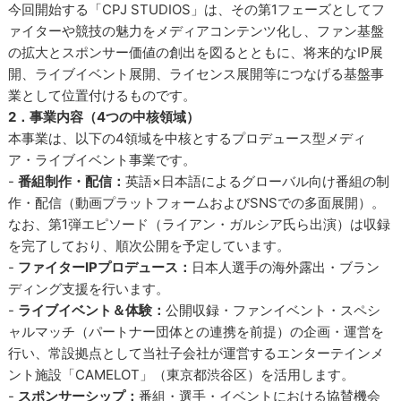
今回開始する「CPJ STUDIOS」は、その第1フェーズとしてフ
ァイターや競技の魅力をメディアコンテンツ化し、ファン基盤
の拡大とスポンサー価値の創出を図るとともに、将来的なIP展
開、ライブイベント展開、ライセンス展開等につなげる基盤事
業として位置付けるものです。
2．事業内容（4つの中核領域）
本事業は、以下の4領域を中核とするプロデュース型メディ
ア・ライブイベント事業です。
-
番組制作・配信：
英語×日本語によるグローバル向け番組の制
作・配信（動画プラットフォームおよびSNSでの多面展開）。
なお、第1弾エピソード（ライアン・ガルシア氏ら出演）は収録
を完了しており、順次公開を予定しています。
-
ファイターIPプロデュース：
日本人選手の海外露出・ブラン
ディング支援を行います。
-
ライブイベント＆体験：
公開収録・ファンイベント・スペシ
ャルマッチ（パートナー団体との連携を前提）の企画・運営を
行い、常設拠点として当社子会社が運営するエンターテインメ
ント施設「CAMELOT」（東京都渋谷区）を活用します。
-
スポンサーシップ：
番組・選手・イベントにおける協賛機会