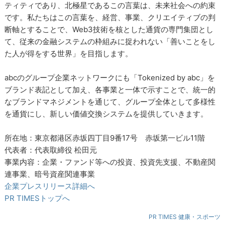
ティティであり、北極星であるこの言葉は、未来社会への約束
です。私たちはこの言葉を、経営、事業、クリエイティブの判
断軸とすることで、Web3技術を核とした通貨の専門集団とし
て、従来の金融システムの枠組みに捉われない「善いことをし
た人が得をする世界」を目指します。
abcのグループ企業ネットワークにも「Tokenized by abc」を
ブランド表記として加え、各事業と一体で示すことで、統一的
なブランドマネジメントを通じて、グループ全体として多様性
を通貨にし、新しい価値交換システムを提供していきます。
所在地：東京都港区赤坂四丁目9番17号 赤坂第一ビル11階
代表者：代表取締役 松田元
事業内容：企業・ファンド等への投資、投資先支援、不動産関
連事業、暗号資産関連事業
企業プレスリリース詳細へ
PR TIMESトップへ
PR TIMES 健康・スポーツ