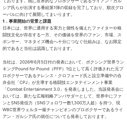
ております。既に世界的なプロボクサーであるライアン・ガル
シア氏らが出演する番組第1弾の収録を完了しており、順次グロ
ーバルに向けて展開してまいります。
1．事業開始の背景と課題
日本には、世界に通用する実力と個性を備えたファイターや格
闘技文化が存在する一方、その価値を世界のファン、市場、ス
ポンサー、マネタイズ機会へ十分につなぐ仕組みは、なお限定
的であると当社は認識しております。
当社は、2026年6月5日付の発表において、ボクシング世界ラン
キングPound for Pound（PFP）1位として高く評価された元プ
ロボクサーであるテレンス・クロフォード氏と設立準備中の合
弁会社「CPJ」が主導する格闘技エンタテインメント事業
「Combat Entertainment 3.0」を発表しました。当該発表会に
おいては、新たな広報戦略アンバサダーとして、世界中にファ
ンとSNS発信力（SNSフォロワー数1,300万人超）を持つ、現
WBC世界ウェルター級チャンピオンのプロボクサーであるライ
アン・ガルシア氏の就任についても発表しております。