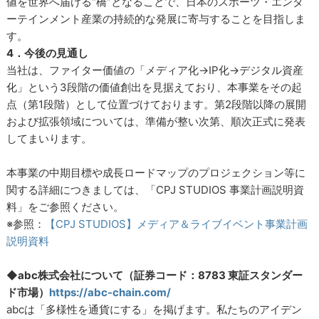
値を世界へ届ける“橋”となることで、日本のスポーツ・エンタ
ーテインメント産業の持続的な発展に寄与することを目指しま
す。
4．今後の見通し
当社は、ファイター価値の「メディア化→IP化→デジタル資産
化」という3段階の価値創出を見据えており、本事業をその起
点（第1段階）として位置づけております。第2段階以降の展開
および拡張領域については、準備が整い次第、順次正式に発表
してまいります。
本事業の中期目標や成長ロードマップのプロジェクション等に
関する詳細につきましては、「CPJ STUDIOS 事業計画説明資
料」をご参照ください。
※参照：
【CPJ STUDIOS】メディア＆ライブイベント事業計画
説明資料
◆
abc株式会社について（証券コード：8783 東証スタンダー
ド市場）
https://abc-chain.com/
abcは「多様性を通貨にする」を掲げます。私たちのアイデン