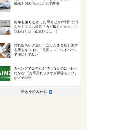
掃除！IHの汚れはこれで解決
何年も落ちなかった黒カビが6時間で消
えた！プロも愛用「カビ取りジェル」に
救われた話（正直レビュー）
汚れ落ちケタ違い！立ったまま窓も網戸
も床もキレイに「電動フロアワイパー」
で掃除してみた
カインズで爆売れ！“洗わないのにキレイ
になる”「お手入れラクすぎ掃除モップ」
がガチ最強
続きを読み込む