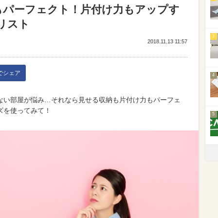
納もパーフェクト！片付け力もアップす
リスト
3
2018.11.13 11:57
kでシェア
4
ない部屋が悩み…それなら見せる収納も片付け力もパーフェ
ズを使ってみて！
5