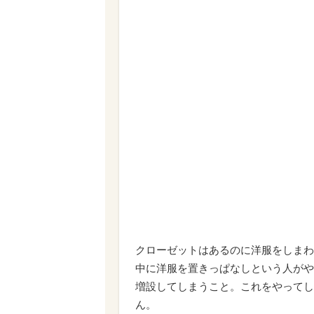
クローゼットはあるのに洋服をしまわ
中に洋服を置きっぱなしという人がや
増設してしまうこと。これをやってし
ん。
そこでおすすめするのが、ハンガーの一
税』へ、型崩れが気になるアウター以
クローゼットを開けた時に、なんだか
て、ハンガーがあります。ハンガーを
って嵩張っていた部分に余裕ができる