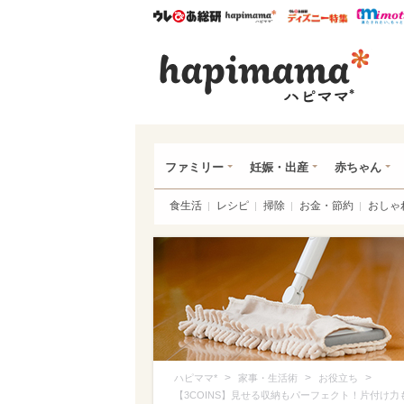
ウレぴあ総研
ハピママ*
ウレぴあ
ハピ
ファミリー
妊娠・出産
赤ちゃん
食生活
レシピ
掃除
お金・節約
おしゃ
>
>
>
ハピママ*
家事・生活術
お役立ち
【3COINS】見せる収納もパーフェクト！片付け