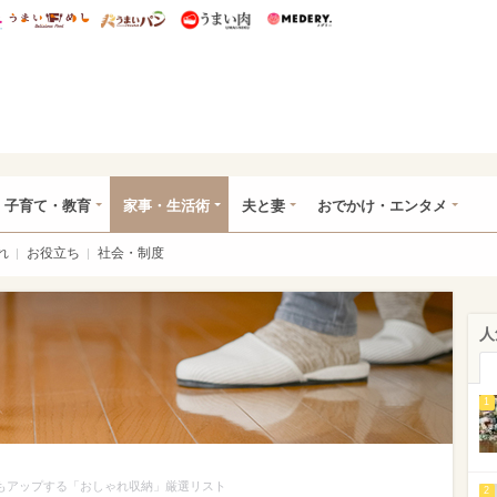
総研 ディズニー特集
mimot.
うまいめし
うまいパン
うまい肉
Medery.
ママ*
子育て・教育
家事・生活術
夫と妻
おでかけ・エンタメ
れ
お役立ち
社会・制度
人
1
力もアップする「おしゃれ収納」厳選リスト
2