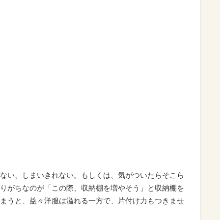
ない、しまいきれない。もしくは、気がついたらそこら
りがちなのが「この際、収納棚を増やそう」と収納棚を
まうと、益々洋服は溢れる一方で、片付け力もつきませ
新。『スリコのノンスリップハンガー 5本で300円＋
外、吊りものの服は変えてしまいましょう。
雑然としている、服がしまいきれない原因のひとつとし
統一することで、見た目も綺麗に収まり、ハンガーによ
ことで、同じクローゼットなのに収納できる量がアップ