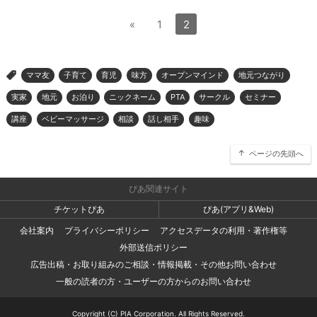
«
1
2
ママ友
子育て
育児
味方
オープンマインド
地元つながり
>
実家
地元
お泊り
ニックネーム
PTA
サークル
セミナー
講座
ベビーマッサージ
相談
話し相手
趣味
ページの先頭へ
ぴあ関連サイト
チケットぴあ
ぴあ(アプリ&Web)
会社案内
プライバシーポリシー
アクセスデータの利用・著作権等
外部送信ポリシー
広告出稿・お取り組みのご相談・情報掲載・その他お問い合わせ
一般の読者の方・ユーザーの方からのお問い合わせ
Copyright (C) PIA Corporation. All Rights Reserved.