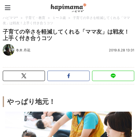
ハピママ*
ハピママ*
>
子育て・教育
>
１〜３歳
>
子育ての辛さを軽減してくれる「ママ
友」は戦友！上手く付き合うコツ
子育ての辛さを軽減してくれる「ママ友」は戦友！
上手く付き合うコツ
冬木 丹花
2019.6.28 13:31
やっぱり地元！