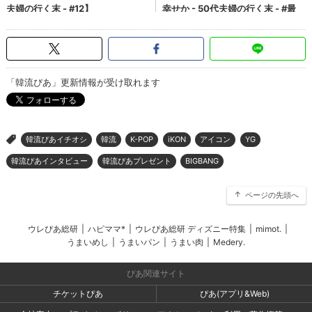
「韓流ぴあ」更新情報が受け取れます
韓流ぴあイチオシ
韓流
K-POP
iKON
アイコン
YG
>
韓流ぴあインタビュー
韓流ぴあプレゼント
BIGBANG
ページの先頭へ
ウレぴあ総研
|
ハピママ*
|
ウレぴあ総研 ディズニー特集
|
mimot.
|
うまいめし
|
うまいパン
|
うまい肉
|
Medery.
ぴあ関連サイト
チケットぴあ
ぴあ(アプリ&Web)