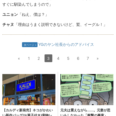
すぐに馴染んでしまうので」
ユニョン
「ねえ、僕は？」
チャヌ
「理由はうまく説明できないけど、鷲、イーグル！」
YGのヤン社長からのアドバイス
次ページ
«
1
2
3
4
5
6
7
»