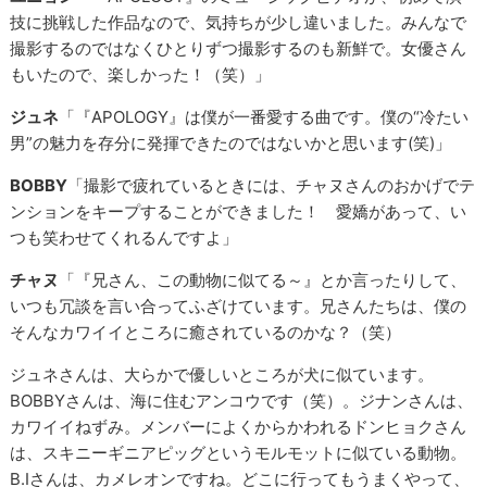
技に挑戦した作品なので、気持ちが少し違いました。みんなで
撮影するのではなくひとりずつ撮影するのも新鮮で。女優さん
もいたので、楽しかった！（笑）」
ジュネ
「『APOLOGY』は僕が一番愛する曲です。僕の“冷たい
男”の魅力を存分に発揮できたのではないかと思います(笑)」
BOBBY
「撮影で疲れているときには、チャヌさんのおかげでテ
ンションをキープすることができました！ 愛嬌があって、い
つも笑わせてくれるんですよ」
チャヌ
「『兄さん、この動物に似てる～』とか言ったりして、
いつも冗談を言い合ってふざけています。兄さんたちは、僕の
そんなカワイイところに癒されているのかな？（笑）
ジュネさんは、大らかで優しいところが犬に似ています。
BOBBYさんは、海に住むアンコウです（笑）。ジナンさんは、
カワイイねずみ。メンバーによくからかわれるドンヒョクさん
は、スキニーギニアピッグというモルモットに似ている動物。
B.Iさんは、カメレオンですね。どこに行ってもうまくやって、