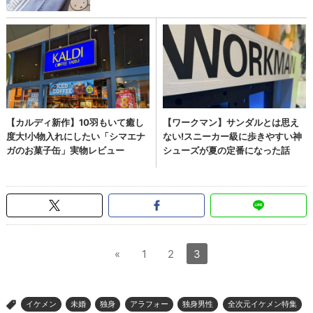
«
1
2
3
イケメン
未婚
独身
アラフォー
独身男性
全次元イケメン特集
>