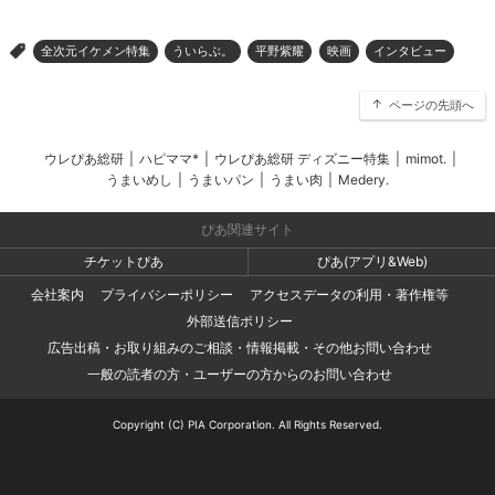
全次元イケメン特集
ういらぶ。
平野紫耀
映画
インタビュー
>
ページの先頭へ
ウレぴあ総研
|
ハピママ*
|
ウレぴあ総研 ディズニー特集
|
mimot.
|
うまいめし
|
うまいパン
|
うまい肉
|
Medery.
ぴあ関連サイト
チケットぴあ
ぴあ(アプリ&Web)
会社案内
プライバシーポリシー
アクセスデータの利用・著作権等
外部送信ポリシー
広告出稿・お取り組みのご相談・情報掲載・その他お問い合わせ
一般の読者の方・ユーザーの方からのお問い合わせ
Copyright (C) PIA Corporation. All Rights Reserved.