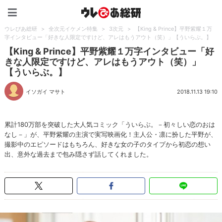
ウレぴあ総研（うれぴあ）
ウレぴあ総研
>
全次元イケメン特集
>
3次元
>
【King & Prince】平野紫耀１万
字インタビュー「好きな人限定ですけど、アレはもうアウト（笑）」【ういらぶ。】
【King & Prince】平野紫耀１万字インタビュー「好
きな人限定ですけど、アレはもうアウト（笑）」
【ういらぶ。】
イソガイ マサト
2018.11.13 19:10
累計180万部を突破した大人気コミック「ういらぶ。－初々しい恋のおは
なし－」が、平野紫耀の主演で実写映画化！主人公・凛に扮した平野が、
撮影中のエピソードはもちろん、好きな女の子のタイプから初恋の想い
出、意外な過去まで包み隠さず話してくれました。