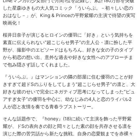
LINEマンガの少女部門で月間1位を記録し、累計180万部を突破
した星森ゆきもの大人気コミック「ういらぶ。－初々しい恋の
おはなし－」が、King & Princeの平野紫耀の主演で待望の実写
映画化！
桜井日奈子が演じるヒロインの優羽に「好き」という気持ちを
素直に伝えられない“超こじらせ男子”の主人公・凛に扮した平
野が、撮影中のエピソードはもちろん、好きな女の子のタイプ
から初恋の想い出、意外な過去や好きな女性へのアプローチま
で包み隠さず話してくれました。
『ういらぶ。』はマンションの隣の部屋に住む優羽のことが好
きすぎて超ドSのふりをしてしまう“超こじらせ男子”の凛と、大
好きな彼のせいで完全にネガティブ思考になってしまった“ピュ
アすぎ女子”の優羽を中心に、幼なじみの4人と恋のライバル2
人が恋と友情を奏でる青春ラブストーリー。
そんな話題作で、『honey』(18)に続いて主演を飾った平野紫
耀が、ドSの表向きの顔と悶々とした素の顔を共存させる凛を
演じた際の苦労話から新たな挑戦、自身の恋愛観までを赤裸々