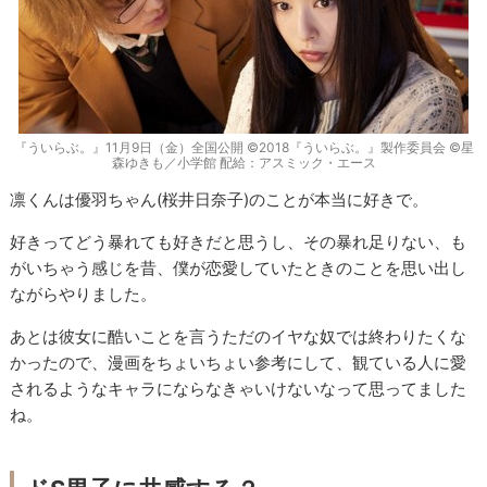
『ういらぶ。』11月9日（金）全国公開 ©2018『ういらぶ。』製作委員会 ©星
森ゆきも／小学館 配給：アスミック・エース
凛くんは優羽ちゃん(桜井日奈子)のことが本当に好きで。
好きってどう暴れても好きだと思うし、その暴れ足りない、も
がいちゃう感じを昔、僕が恋愛していたときのことを思い出し
ながらやりました。
あとは彼女に酷いことを言うただのイヤな奴では終わりたくな
かったので、漫画をちょいちょい参考にして、観ている人に愛
されるようなキャラにならなきゃいけないなって思ってました
ね。