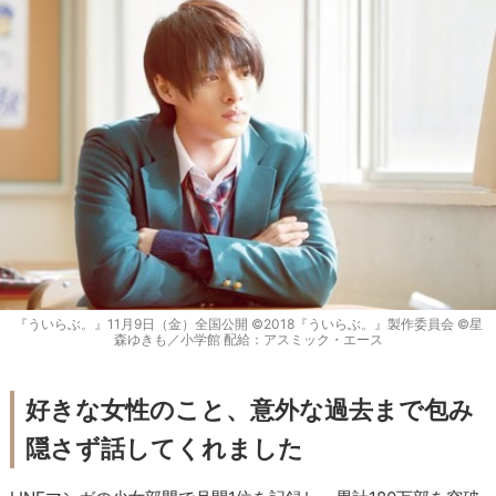
『ういらぶ。』11月9日（金）全国公開 ©2018『ういらぶ。』製作委員会 ©星
森ゆきも／小学館 配給：アスミック・エース
好きな女性のこと、意外な過去まで包み
隠さず話してくれました