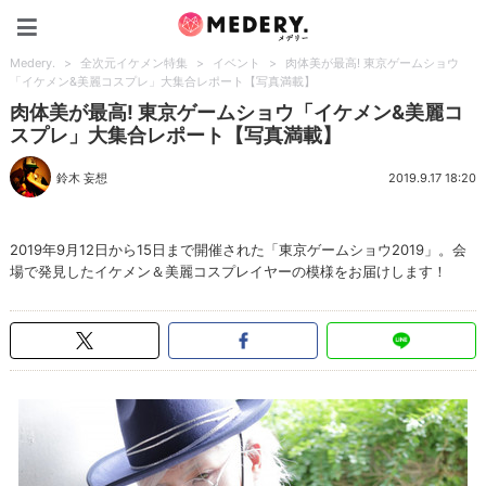
Medery.
Medery.
>
全次元イケメン特集
>
イベント
>
肉体美が最高! 東京ゲームショウ
「イケメン&美麗コスプレ」大集合レポート【写真満載】
肉体美が最高! 東京ゲームショウ「イケメン&美麗コ
スプレ」大集合レポート【写真満載】
鈴木 妄想
2019.9.17 18:20
2019年9月12日から15日まで開催された「東京ゲームショウ2019」。会
場で発見したイケメン＆美麗コスプレイヤーの模様をお届けします！