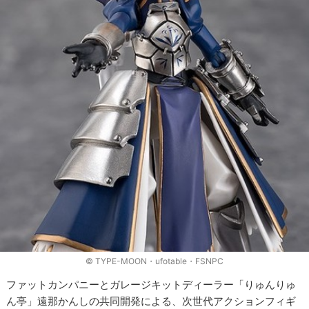
© TYPE-MOON・ufotable・FSNPC
ファットカンパニーとガレージキットディーラー「りゅんりゅ
ん亭」遠那かんしの共同開発による、次世代アクションフィギ