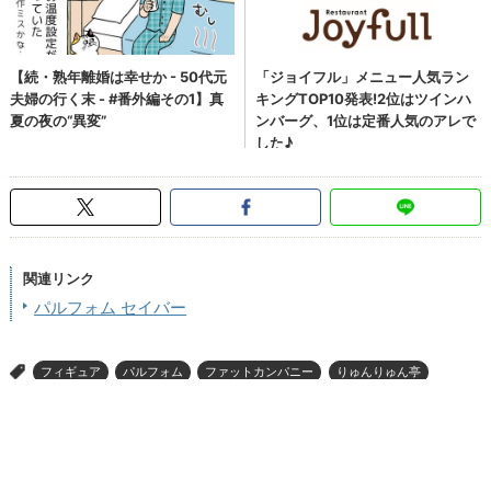
関連リンク
パルフォム セイバー
フィギュア
パルフォム
ファットカンパニー
りゅんりゅん亭
>
Fate/stay night
グッズ
アニメ
ページの先頭へ