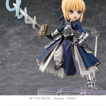
© TYPE-MOON・ufotable・FSNPC