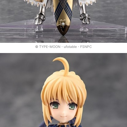
© TYPE-MOON・ufotable・FSNPC