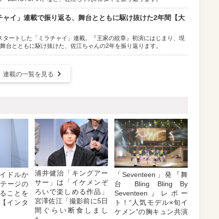
ラチャイ」連載で振り返る、舞台とともに駆け抜けた2年間【大
再スタートした「ミラチャイ」連載。『王家の紋章』初演にはじまり、現
で。舞台とともに駆け抜けた、佐江ちゃんの2年を振り返ります。
連載の一覧を見る
浦井健治「キングアー
イドルか
「Seventeen」発『舞
サー」は「イケメンぞ
ステージの
台 Bling Bling By
ろいで楽しめる作品」
ることを
Seventeen』レポー
宮澤佐江「撮影前に5日
【インタ
ト！“人気モデル×旬イ
間ぐらい断食しまし
ケメン”の胸キュン共演