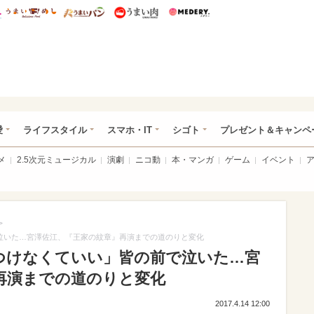
総研 ディズニー特集
mimot.
うまいめし
うまいパン
うまい肉
Medery.
ぴあ総研（うれぴあ）
愛
ライフスタイル
スマホ・IT
シゴト
プレゼント＆キャンペ
メ
2.5次元ミュージカル
演劇
ニコ動
本・マンガ
ゲーム
イベント
>
で泣いた…宮澤佐江、『王家の紋章』再演までの道のりと変化
こつけなくていい」皆の前で泣いた…宮
再演までの道のりと変化
2017.4.14 12:00