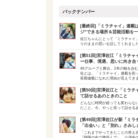
バックナンバー
[最終回]「ミラチャイ」連載
ジ"できる場所＆芸能活動を
佐江ちゃんにとって「ミラチャイ
りのままの思いを話してくれました
[第51回]宮澤佐江「ミラチ
ー仕事、境遇、思いに向き合
48グループと舞台。2本の軸を歩
化とは。「ミラチャイ」連載を彩
長期連載になれた理由が見えてき
[第50回]宮澤佐江と「ミラ
て話せるあのときのこと
どんなに時間が経っても変わらな
たこと。今、やっと笑って話せる
[第49回]宮澤佐江が新「ミ
「出会い」と「別れ」さみし
「これまでやってきたことの答え合
『朝陽の中で微笑んで』、公演中の『