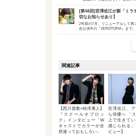
[第48回]宮澤佐江が新「ミ
切なお知らせあり】
2年前の7月、リニューアルして
在公演中の『ZEROTOPIA』ま
関連記事
【西川貴教×柿澤勇人】
宮澤佐江、ア
『スクールオブロッ
ら俳優へ 「
ク』インタビュー「W
上で生きてい
キャストでカラーが全
感じられる」
然違っておもしろい」
ビュー】