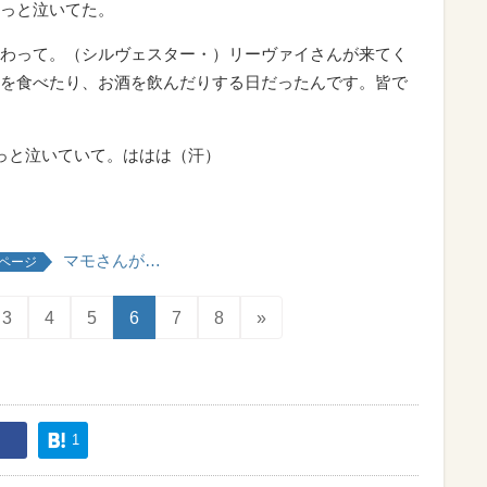
っと泣いてた。
わって。（シルヴェスター・）リーヴァイさんが来てく
を食べたり、お酒を飲んだりする日だったんです。皆で
っと泣いていて。ははは（汗）
マモさんが…
ページ
3
4
5
6
7
8
»
1