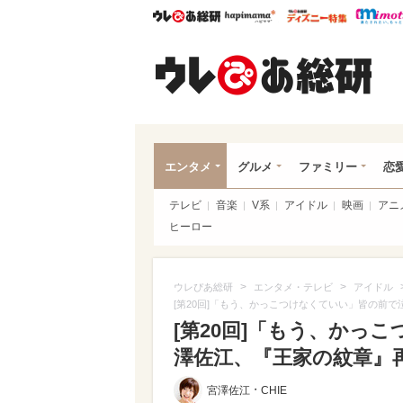
ウレぴあ総研
ハピママ*
ウレぴあ
ウレ
エンタメ
グルメ
ファミリー
恋
テレビ
音楽
V系
アイドル
映画
アニ
ヒーロー
>
>
ウレぴあ総研
エンタメ・テレビ
アイドル
[第20回]「もう、かっこつけなくていい」皆の前
[第20回]「もう、かっ
澤佐江、『王家の紋章』
・
宮澤佐江
CHIE