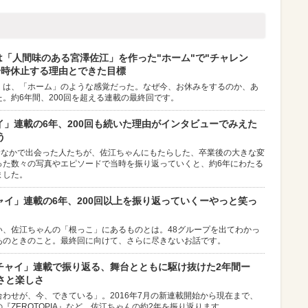
は「人間味のある宮澤佐江」を作った"ホーム"で"チャレン
一時休止する理由とできた目標
」は、「ホーム」のような感覚だった。なぜ今、お休みをするのか、あ
。約6年間、200回を超える連載の最終回です。
ャイ」連載の6年、200回も続いた理由がインタビューでみえた
う
むなかで出会った人たちが、佐江ちゃんにもたらした、卒業後の大きな変
った数々の写真やエピソードで当時を振り返っていくと、約6年にわたる
ました。
チャイ」連載の6年、200回以上を振り返っていくーやっと笑っ
い、佐江ちゃんの「根っこ」にあるものとは。48グループを出てわかっ
あのときのこと。最終回に向けて、さらに尽きないお話です。
ラチャイ」連載で振り返る、舞台とともに駆け抜けた2年間ー
さと楽しさ
わせが、今、できている」。2016年7月の新連載開始から現在まで、
ZEROTOPIA』など、佐江ちゃんの約2年を振り返ります。