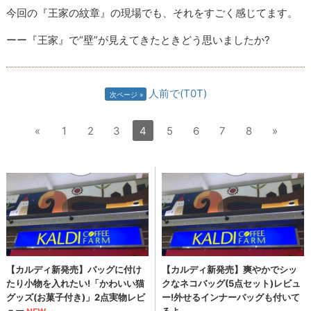
今回の『王家の紋章』の現場でも、それをすごく感じてます。
ーー『王家』で“壁”が見えてきたときどう思いましたか?
人前で(T0T)
次ページ
«
1
2
3
4
5
6
7
8
»