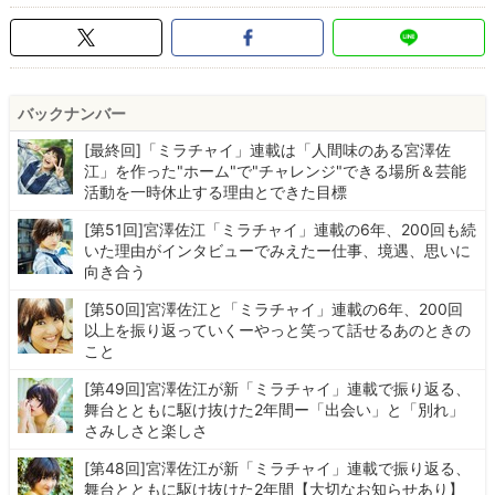
バックナンバー
[最終回]「ミラチャイ」連載は「人間味のある宮澤佐
江」を作った"ホーム"で"チャレンジ"できる場所＆芸能
活動を一時休止する理由とできた目標
[第51回]宮澤佐江「ミラチャイ」連載の6年、200回も続
いた理由がインタビューでみえたー仕事、境遇、思いに
向き合う
[第50回]宮澤佐江と「ミラチャイ」連載の6年、200回
以上を振り返っていくーやっと笑って話せるあのときの
こと
[第49回]宮澤佐江が新「ミラチャイ」連載で振り返る、
舞台とともに駆け抜けた2年間ー「出会い」と「別れ」
さみしさと楽しさ
[第48回]宮澤佐江が新「ミラチャイ」連載で振り返る、
舞台とともに駆け抜けた2年間【大切なお知らせあり】