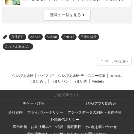
連載の一覧を見る
宮澤佐江
AKB48
SKE48
SNH48
王家の紋章
>
これさえあれば。
ページの先頭へ
ウレぴあ総研
|
ハピママ*
|
ウレぴあ総研 ディズニー特集
|
mimot.
|
うまいめし
|
うまいパン
|
うまい肉
|
Medery.
ぴあ関連サイト
チケットぴあ
ぴあ(アプリ&Web)
会社案内
プライバシーポリシー
アクセスデータの利用・著作権等
外部送信ポリシー
広告出稿・お取り組みのご相談・情報掲載・その他お問い合わせ
一般の読者の方・ユーザーの方からのお問い合わせ