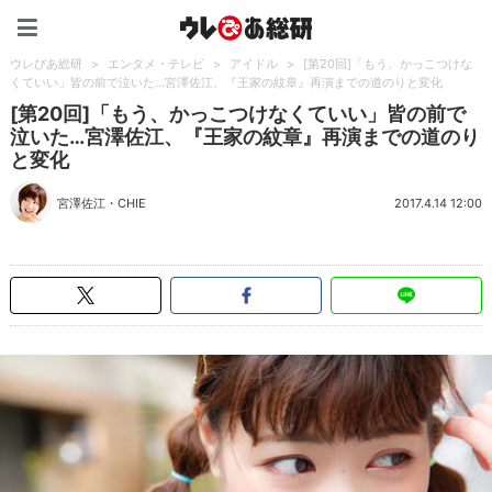
ウレぴあ総研（うれぴあ）
ウレぴあ総研
>
エンタメ・テレビ
>
アイドル
>
[第20回]「もう、かっこつけな
くていい」皆の前で泣いた…宮澤佐江、『王家の紋章』再演までの道のりと変化
[第20回]「もう、かっこつけなくていい」皆の前で
泣いた…宮澤佐江、『王家の紋章』再演までの道のり
と変化
宮澤佐江
・
CHIE
2017.4.14 12:00