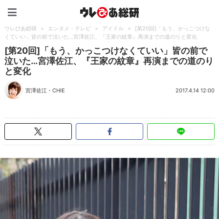
ウレぴあ総研（うれぴあ）
ウレぴあ総研
>
エンタメ・テレビ
>
アイドル
>
[第20回]「もう、かっこつけな
くていい」皆の前で泣いた…宮澤佐江、『王家の紋章』再演までの道のりと変化
[第20回]「もう、かっこつけなくていい」皆の前で
泣いた…宮澤佐江、『王家の紋章』再演までの道のり
と変化
宮澤佐江
・
CHIE
2017.4.14 12:00