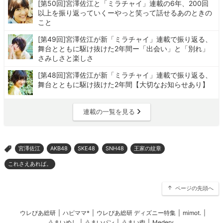
[第50回]宮澤佐江と「ミラチャイ」連載の6年、200回
以上を振り返っていくーやっと笑って話せるあのときの
こと
[第49回]宮澤佐江が新「ミラチャイ」連載で振り返る、
舞台とともに駆け抜けた2年間ー「出会い」と「別れ」
さみしさと楽しさ
[第48回]宮澤佐江が新「ミラチャイ」連載で振り返る、
舞台とともに駆け抜けた2年間【大切なお知らせあり】
連載の一覧を見る
宮澤佐江
AKB48
SKE48
SNH48
王家の紋章
>
これさえあれば。
ページの先頭へ
ウレぴあ総研
|
ハピママ*
|
ウレぴあ総研 ディズニー特集
|
mimot.
|
うまいめし
|
うまいパン
|
うまい肉
|
Medery.