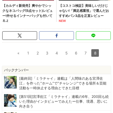
«
1
2
3
4
5
6
7
8
バックナンバー
[最終回]「ミラチャイ」連載は「人間味のある宮澤佐
江」を作った"ホーム"で"チャレンジ"できる場所＆芸能
活動を一時休止する理由とできた目標
[第51回]宮澤佐江「ミラチャイ」連載の6年、200回も続
いた理由がインタビューでみえたー仕事、境遇、思いに
向き合う