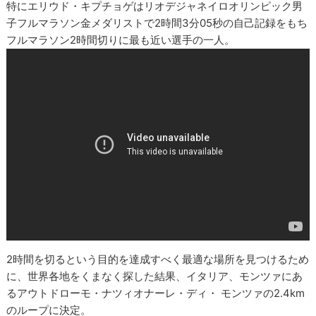
特にエリウド・キプチョゲはリオデジャネイロオリンピック男
子フルマラソン金メダリストで2時間3分05秒の自己記録をもち
フルマラソン2時間切りに最も近い選手の一人。
2時間を切るという目的を達成すべく最適な場所を見つけるため
に、世界各地をくまなく探した結果、イタリア、モンツァにあ
るアウトドローモ・ナツィオナーレ・ディ・ モンツァの2.4km
のループに決定。