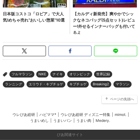
フルマラソン
NIKE
ナイキ
オリンピック
世界記録
>
ランニング
エリウド・キプチョゲ
キプチョゲ
Breaking2
マラソン
ページの先頭へ
ウレぴあ総研
|
ハピママ*
|
ウレぴあ総研 ディズニー特集
|
mimot.
|
うまいめし
|
うまいパン
|
うまい肉
|
Medery.
ぴあ関連サイト