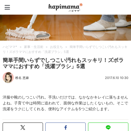
ハピママ*
ハピママ*
>
家事・生活術
>
お役立ち
>
簡単手間いらずでしつこい汚れもスッキ
リ！ズボラママにおすすめ「洗濯ブラシ」5選
簡単手間いらずでしつこい汚れもスッキリ！ズボラ
ママにおすすめ「洗濯ブラシ」5選
椎名 恵麻
2017.6.10 10:30
洋服や靴のしつこい汚れ。手洗いだけでは、なかなかキレイに落ちません
よね。子育て中は時間に追われて、面倒な作業はしたくないもの。そこで
洗濯をラクにしてくれる、便利なアイテムを5つご紹介します。