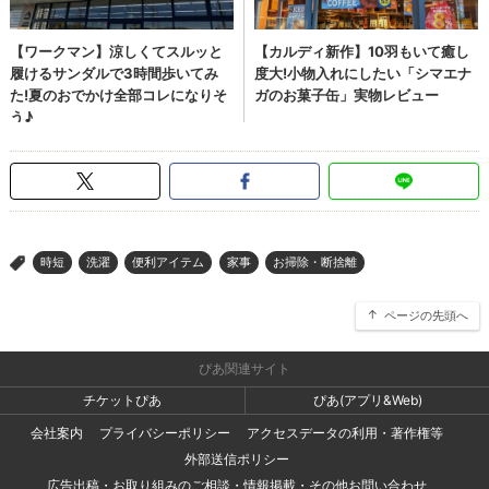
時短
洗濯
便利アイテム
家事
お掃除・断捨離
>
ページの先頭へ
ぴあ関連サイト
チケットぴあ
ぴあ(アプリ&Web)
会社案内
プライバシーポリシー
アクセスデータの利用・著作権等
外部送信ポリシー
広告出稿・お取り組みのご相談・情報掲載・その他お問い合わせ