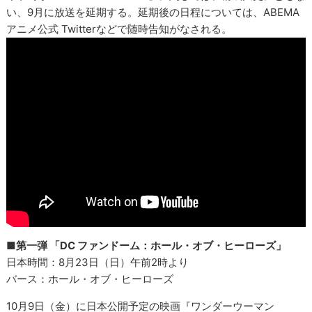
い、9月に放送を延期する。延期後の日程については、ABEMA
アニメ公式 Twitterなどで随時告知がなされる。
■第一弾 「DC ファンドーム：ホール・オブ・ヒーローズ」
日本時間：8月23日（日）午前2時より
バース：ホール・オブ・ヒーローズ
10月9日（金）に日本公開予定の映画『ワンダーウーマン