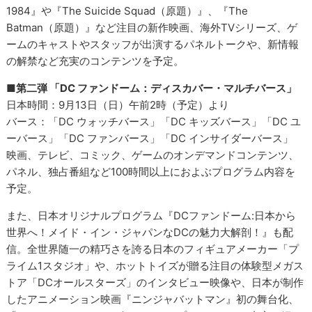
1984』や『The Suicide Squad（原題）』、『The
Batman（原題）』など注目の新作映画、海外TVシリーズ、ゲ
ームのキャストやスタッフが出演するパネルトークや、新情報
の解禁など充実のコンテンツを予定。
■第二弾 「DC ファンドーム：ディスカバー・マルチバース」
日本時間：9月13日（日）午前2時（予定）より
バース：「DC ウォッチバース」「DC キッズバース」「DC ユ
ーバース」「DC ファンバース」「DC インサイダーバース」
映画、テレビ、コミック、ゲームのオンデマンドコンテンツ、
パネル、独占番組など100時間以上におよぶプログラム内容を
予定。
また、日本オリジナルプログラム『DCファンドーム:日本から
世界へ！メイド・イン・ジャパンなDCの魅力大解剖！』も配
信。全世界随一の精巧さを誇る日本のフィギュアメーカー「プ
ライム1スタジオ」や、ホットトイズが贈る注目の体験型メガス
トア「DCオールスターズ」のインタビュー映像や、日本が制作
したアニメーション映画『ニンジャバットマン』初の舞台化、