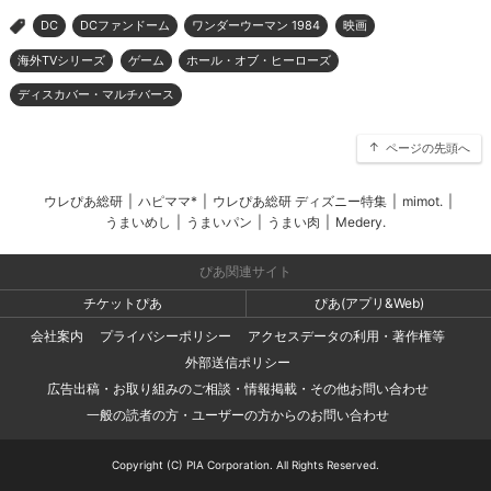
DC
DCファンドーム
ワンダーウーマン 1984
映画
>
海外TVシリーズ
ゲーム
ホール・オブ・ヒーローズ
ディスカバー・マルチバース
ページの先頭へ
ウレぴあ総研
|
ハピママ*
|
ウレぴあ総研 ディズニー特集
|
mimot.
|
うまいめし
|
うまいパン
|
うまい肉
|
Medery.
ぴあ関連サイト
チケットぴあ
ぴあ(アプリ&Web)
会社案内
プライバシーポリシー
アクセスデータの利用・著作権等
外部送信ポリシー
広告出稿・お取り組みのご相談・情報掲載・その他お問い合わせ
一般の読者の方・ユーザーの方からのお問い合わせ
Copyright (C) PIA Corporation. All Rights Reserved.