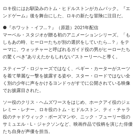
ロキ役にはお馴染みのトム・ヒドルストンがカムバック。『エ
ンドゲーム』後を舞台にした、ロキの新たな冒険に注目だ。
●『ホワット・イフ…？』（原題）2021年配信
マーベル・スタジオが贈る初のアニメーションシリーズ。「も
しもあの時、ヒーローたちが別の選択をしていたら…？」をテ
ーマに、ウォッチャーと呼ばれるガイド役の男がヒーローたち
の驚くべき“ありえたかもしれない”ストーリーへと導く。
スティーブ・ロジャーズではなく、ペギー・カーターがスーツ
を着て華麗な一撃を披露する姿や、スター・ロードではない全
く別の少年に声をかけるヨンドゥがすでに公開されている映像
でお披露目された。
ソー役のクリス・ヘムズワースをはじめ、ホークアイ役のジェ
レミー・レナー、ロキ役のトム・ヒドルストン、ティ・チャラ
役のチャドウィック・ボーズマンや、ニック・フューリー役の
サミュエル・L・ジャクソンなど、映画作品で役柄を演じた俳優
たち自身が声優を担当。