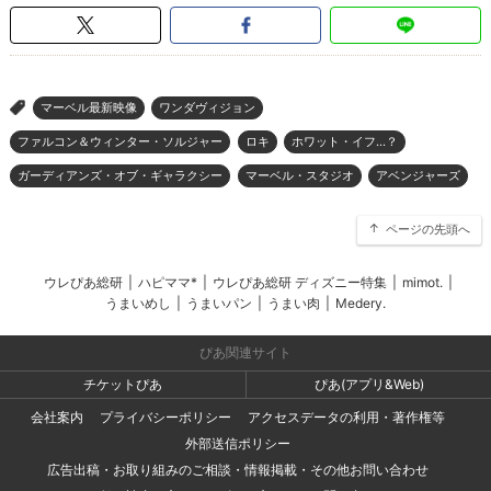
マーベル最新映像
ワンダヴィジョン
>
ファルコン＆ウィンター・ソルジャー
ロキ
ホワット・イフ…？
ガーディアンズ・オブ・ギャラクシー
マーベル・スタジオ
アベンジャーズ
ページの先頭へ
ウレぴあ総研
|
ハピママ*
|
ウレぴあ総研 ディズニー特集
|
mimot.
|
うまいめし
|
うまいパン
|
うまい肉
|
Medery.
ぴあ関連サイト
チケットぴあ
ぴあ(アプリ&Web)
会社案内
プライバシーポリシー
アクセスデータの利用・著作権等
外部送信ポリシー
広告出稿・お取り組みのご相談・情報掲載・その他お問い合わせ