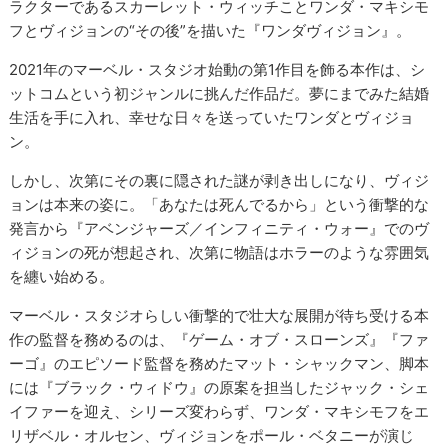
ラクターであるスカーレット・ウィッチことワンダ・マキシモ
フとヴィジョンの“その後”を描いた『ワンダヴィジョン』。
2021年のマーベル・スタジオ始動の第1作目を飾る本作は、シ
ットコムという初ジャンルに挑んだ作品だ。夢にまでみた結婚
生活を手に入れ、幸せな日々を送っていたワンダとヴィジョ
ン。
しかし、次第にその裏に隠された謎が剥き出しになり、ヴィジ
ョンは本来の姿に。「あなたは死んでるから」という衝撃的な
発言から『アベンジャーズ／インフィニティ・ウォー』でのヴ
ィジョンの死が想起され、次第に物語はホラーのような雰囲気
を纏い始める。
マーベル・スタジオらしい衝撃的で壮大な展開が待ち受ける本
作の監督を務めるのは、『ゲーム・オブ・スローンズ』『ファ
ーゴ』のエピソード監督を務めたマット・シャックマン、脚本
には『ブラック・ウィドウ』の原案を担当したジャック・シェ
イファーを迎え、シリーズ変わらず、ワンダ・マキシモフをエ
リザベル・オルセン、ヴィジョンをポール・ベタニーが演じ