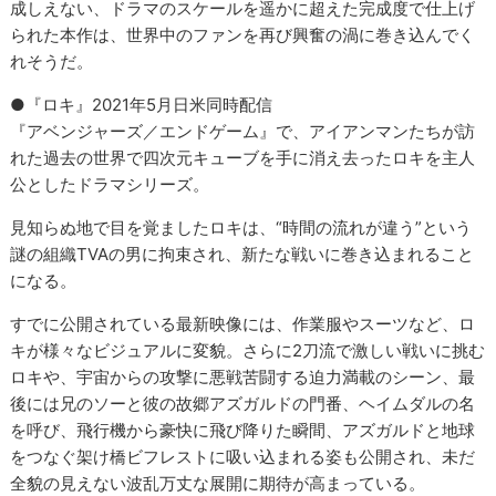
成しえない、ドラマのスケールを遥かに超えた完成度で仕上げ
られた本作は、世界中のファンを再び興奮の渦に巻き込んでく
れそうだ。
●『ロキ』2021年5月日米同時配信
『アベンジャーズ／エンドゲーム』で、アイアンマンたちが訪
れた過去の世界で四次元キューブを手に消え去ったロキを主人
公としたドラマシリーズ。
見知らぬ地で目を覚ましたロキは、“時間の流れが違う”という
謎の組織TVAの男に拘束され、新たな戦いに巻き込まれること
になる。
すでに公開されている最新映像には、作業服やスーツなど、ロ
キが様々なビジュアルに変貌。さらに2刀流で激しい戦いに挑む
ロキや、宇宙からの攻撃に悪戦苦闘する迫力満載のシーン、最
後には兄のソーと彼の故郷アズガルドの門番、ヘイムダルの名
を呼び、飛行機から豪快に飛び降りた瞬間、アズガルドと地球
をつなぐ架け橋ビフレストに吸い込まれる姿も公開され、未だ
全貌の見えない波乱万丈な展開に期待が高まっている。