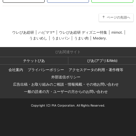
ページの先頭へ
ウレぴあ総研
|
ハピママ*
|
ウレぴあ総研 ディズニー特集
|
mimot.
|
うまいめし
|
うまいパン
|
うまい肉
|
Medery.
ぴあ関連サイト
チケットぴあ
ぴあ(アプリ&Web)
会社案内
プライバシーポリシー
アクセスデータの利用・著作権等
外部送信ポリシー
広告出稿・お取り組みのご相談・情報掲載・その他お問い合わせ
一般の読者の方・ユーザーの方からのお問い合わせ
Copyright (C) PIA Corporation. All Rights Reserved.