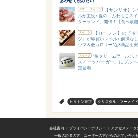
あわせて読みたい
【サンリオ】シ
カフェ・スイーツ
ルが主役♪ 夏の「ふわもこス
ダーランド」開催！【食べ放
【ローソン】の『冷
スイーツ
ツ』が即買いレベル♪ 解凍なし
ウマ＆低カロリー”な3商品を
“生クリーム”たっぷり
スイーツ
スイーツバーガー」にブルー
定登場
>
ヒルトン東京
クリスタル・マーメイド
会社案内
プライバシーポリシー
アクセスデータ
一般の読者の方・ユーザーの方からのお問い合わ