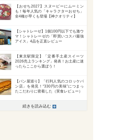
【おせち2027】スヌーピーにムーミン
も！毎年人気の「キャラクターおせち」
全4種が早くも登場【神クオリティ】
【シャトレーゼ】1個100円以下でも激ウ
マ！シャトレーゼの「即買いコスパ最強
アイス」4品を正直レビュー
【東京駅限定】「定番手土産スイーツ
2026売上ランキング」発表！お土産に迷
ったらここから選ぼう！
【パン屋巡り】「行列人気のコロッケパ
ン店」を発見！“330円の美味”につまっ
たこだわりに密着した（実食レビュー）
>
続きを読み込む