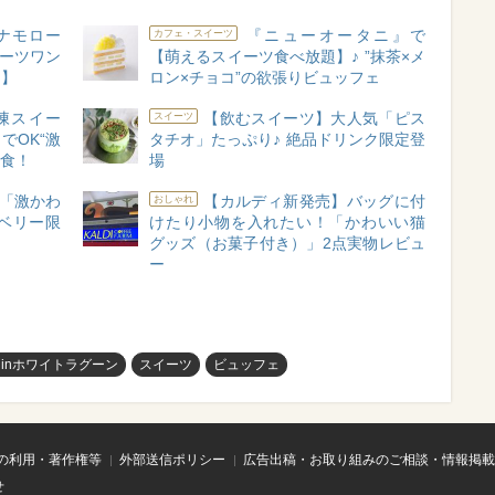
ナモロー
『ニューオータニ』で
カフェ・スイーツ
イーツワン
【萌えるスイーツ食べ放題】♪ ”抹茶×メ
題】
ロン×チョコ”の欲張りビュッフェ
凍スイー
【飲むスイーツ】大人気「ピス
スイーツ
でOK“激
タチオ」たっぷり♪ 絶品ドリンク限定登
実食！
場
♪「激かわ
【カルディ新発売】バッグに付
おしゃれ
ベリー限
けたり小物を入れたい！「かわいい猫
グッズ（お菓子付き）」2点実物レビュ
ー
inホワイトラグーン
スイーツ
ビュッフェ
の利用・著作権等
外部送信ポリシー
広告出稿・お取り組みのご相談・情報掲載
せ