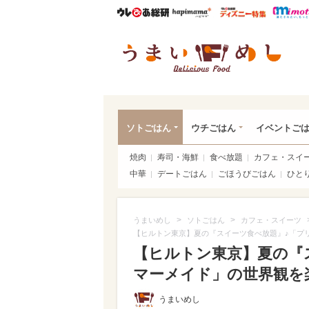
ウレぴあ総研
ハピママ*
ウレぴあ
うま
ソトごはん
ウチごはん
イベントご
焼肉
寿司・海鮮
食べ放題
カフェ・スイ
中華
デートごはん
ごほうびごはん
ひと
>
>
うまいめし
ソトごはん
カフェ・スイーツ
【ヒルトン東京】夏の『スイーツ食べ放題』♪「プ
【ヒルトン東京】夏の『
マーメイド」の世界観を楽
うまいめし