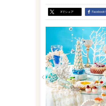
Xでシェア
Faceboo
<