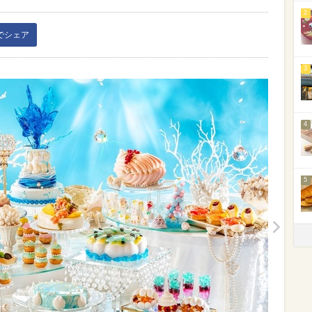
2
kでシェア
3
4
5