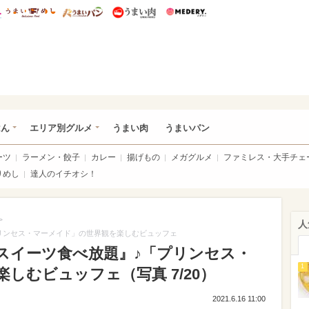
総研 ディズニー特集
mimot.
うまいめし
うまいパン
うまい肉
Medery.
いめし
はん
エリア別グルメ
うまい肉
うまいパン
ーツ
ラーメン・餃子
カレー
揚げもの
メガグルメ
ファミレス・大手チェ
りめし
達人のイチオシ！
>
人
リンセス・マーメイド」の世界観を楽しむビュッフェ
スイーツ食べ放題』♪「プリンセス・
1
しむビュッフェ（写真 7/20）
2021.6.16 11:00