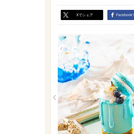
Xでシェア
Faceboo
<