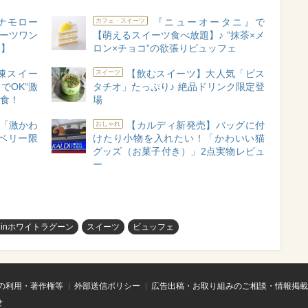
ナモロー
『ニューオータニ』で
カフェ・スイーツ
イーツワン
【萌えるスイーツ食べ放題】♪ ”抹茶×メ
題】
ロン×チョコ”の欲張りビュッフェ
凍スイー
【飲むスイーツ】大人気「ピス
スイーツ
でOK“激
タチオ」たっぷり♪ 絶品ドリンク限定登
実食！
場
♪「激かわ
【カルディ新発売】バッグに付
おしゃれ
ベリー限
けたり小物を入れたい！「かわいい猫
グッズ（お菓子付き）」2点実物レビュ
ー
inホワイトラグーン
スイーツ
ビュッフェ
の利用・著作権等
外部送信ポリシー
広告出稿・お取り組みのご相談・情報掲載
せ