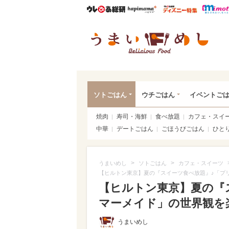
ウレぴあ総研
ハピママ*
ウレぴあ
うま
ソトごはん
ウチごはん
イベントご
焼肉
寿司・海鮮
食べ放題
カフェ・スイ
中華
デートごはん
ごほうびごはん
ひと
>
>
うまいめし
ソトごはん
カフェ・スイーツ
【ヒルトン東京】夏の『スイーツ食べ放題』♪「プ
【ヒルトン東京】夏の『
マーメイド」の世界観を楽
うまいめし