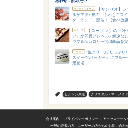
あわせて読みたい
【サンリオ】シ
カフェ・スイーツ
ルが主役♪ 夏の「ふわもこス
ダーランド」開催！【食べ放
【ローソン】の『冷
スイーツ
ツ』が即買いレベル♪ 解凍なし
ウマ＆低カロリー”な3商品を
“生クリーム”たっぷり
スイーツ
スイーツバーガー」にブルー
定登場
>
ヒルトン東京
クリスタル・マーメイド
会社案内
プライバシーポリシー
アクセスデータ
一般の読者の方・ユーザーの方からのお問い合わ