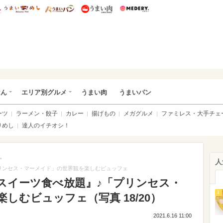
総研 ディズニー特集
mimot.
うまいめし
うまいパン
うまい肉
Medery.
いめし
はん
エリア別グルメ
うまい肉
うまいパン
ーツ
ラーメン・餃子
カレー
揚げもの
メガグルメ
ファミレス・大手チェ
りめし
達人のイチオシ！
>
人
リンセス・マーメイド」の世界観を楽しむビュッフェ
スイーツ食べ放題』♪「プリンセス・
1
しむビュッフェ（写真 18/20）
2021.6.16 11:00