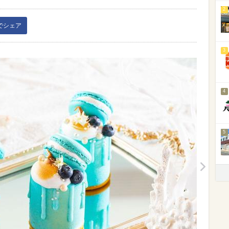
2
kでシェア
3
4
5