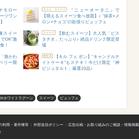
ナモロー
『ニューオータニ』で
カフェ・スイーツ
イーツワン
【萌えるスイーツ食べ放題】♪ ”抹茶×メ
題】
ロン×チョコ”の欲張りビュッフェ
凍スイー
【飲むスイーツ】大人気「ピス
スイーツ
でOK“激
タチオ」たっぷり♪ 絶品ドリンク限定登
実食！
場
♪「激かわ
【キル フェ ボン】“キャンドルナ
食生活
ベリー限
イトケーキ”もステキ！今だけ限定「神
ビジュタルト」厳選10品♪
inホワイトラグーン
スイーツ
ビュッフェ
の利用・著作権等
外部送信ポリシー
広告出稿・お取り組みのご相談・情報掲載
せ