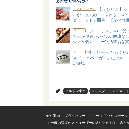
あわせて読みたい
【サンリオ】シ
カフェ・スイーツ
ルが主役♪ 夏の「ふわもこス
ダーランド」開催！【食べ放
【ローソン】の『冷
スイーツ
ツ』が即買いレベル♪ 解凍なし
ウマ＆低カロリー”な3商品を
“生クリーム”たっぷり
スイーツ
スイーツバーガー」にブルー
定登場
>
ヒルトン東京
クリスタル・マーメイド
会社案内
プライバシーポリシー
アクセスデータ
一般の読者の方・ユーザーの方からのお問い合わ