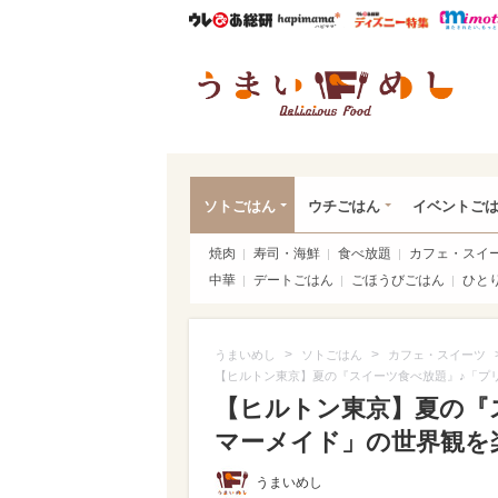
ウレぴあ総研
ハピママ*
ウレぴあ
うま
ソトごはん
ウチごはん
イベントご
焼肉
寿司・海鮮
食べ放題
カフェ・スイ
中華
デートごはん
ごほうびごはん
ひと
>
>
うまいめし
ソトごはん
カフェ・スイーツ
【ヒルトン東京】夏の『スイーツ食べ放題』♪「プ
【ヒルトン東京】夏の『
マーメイド」の世界観を楽
うまいめし