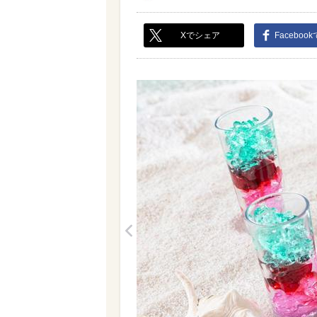
Xでシェア
Faceboo
<