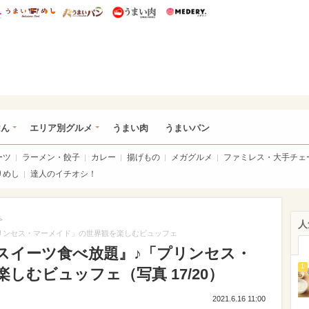
総研 ディズニー特集
mimot.
うまいめし
うまいパン
うまい肉
Medery.
いめし
はん
エリア別グルメ
うまい肉
うまいパン
ーツ
ラーメン・餃子
カレー
揚げもの
メガグルメ
ファミレス・大手チェ
りめし
達人のイチオシ！
>
人
リンセス・マーメイド」の世界観を楽しむビュッフェ
スイーツ食べ放題』♪「プリンセス・
1
しむビュッフェ（写真 17/20）
2021.6.16 11:00