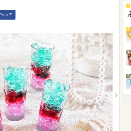
2
kでシェア
3
4
5