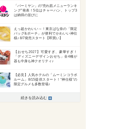
「バーミヤン」の“売れ筋メニューランキ
ング”発表！5位はチャーハン、トップ3
は納得の並びに
えっ超かわいい～！東京ばな奈の「限定
バッグ&ポーチ」が便利でかわいい神仕
様♪ 8/7発売スタート【即買い】
【おせち2027】可愛すぎ、豪華すぎ！
「ディズニーデザインおせち」全4種が
器も中身も神クオリティ♪
【必見】人気ホテルの「ムーミンコラボ
ルーム」8/15提供スタート！“神仕様”の
限定グルメも多数登場♪
>
続きを読み込む