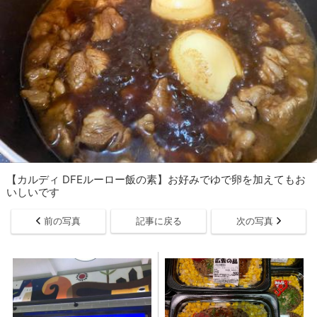
【カルディ DFEルーロー飯の素】お好みでゆで卵を加えてもお
いしいです
前の写真
記事に戻る
次の写真