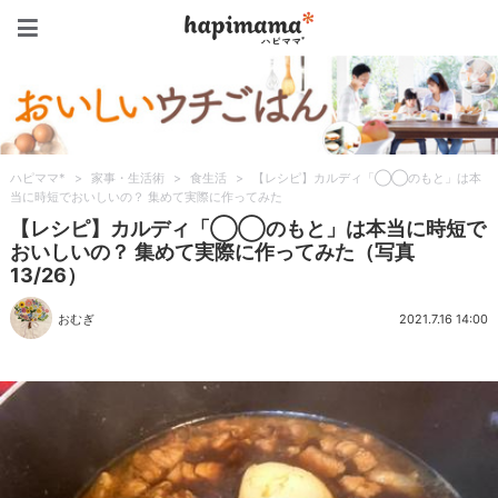
ハピママ*
ハピママ*
>
家事・生活術
>
食生活
>
【レシピ】カルディ「◯◯のもと」は本
当に時短でおいしいの？ 集めて実際に作ってみた
【レシピ】カルディ「◯◯のもと」は本当に時短で
おいしいの？ 集めて実際に作ってみた（写真
13/26）
おむぎ
2021.7.16 14:00