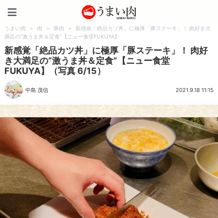
うまい肉
うまい肉
>
肉
>
豚肉
>
新感覚「絶品カツ丼」に極厚「豚ステーキ」！ 肉好き大
満足の“激うま丼＆定食”【ニュー食堂FUKUYA】
新感覚「絶品カツ丼」に極厚「豚ステーキ」！ 肉好
き大満足の“激うま丼＆定食”【ニュー食堂
FUKUYA】（写真 6/15）
中島 茂信
2021.9.18 11:15