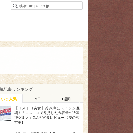
気記事ランキング
いま人気
昨日
1週間
【コストコ実食】冷凍庫にストック推
奨！「コストコで発見した大容量の冷凍
神グルメ」3品を実食レビュー【夏の救
世主】