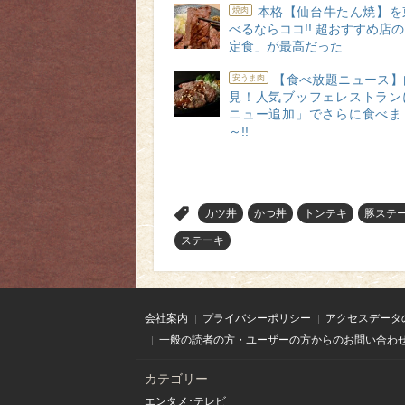
本格【仙台牛たん焼】を
焼肉
べるならココ!! 超おすすめ店
定食」が最高だった
【食べ放題ニュース】
安うま肉
見！人気ブッフェレストラン
ニュー追加」でさらに食べま
～!!
>
カツ丼
かつ丼
トンテキ
豚ステ
ステーキ
会社案内
プライバシーポリシー
アクセスデータ
一般の読者の方・ユーザーの方からのお問い合わ
カテゴリー
エンタメ･テレビ