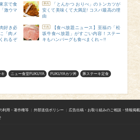
東京で食
「とんかつ おりべ」のトンカツが
豚肉
の「激ウマ
安くて美味くて大満足! コスパ最高の理
由
肉好き必
【食べ放題ニュース】至福の「松
牛肉
に「肉メ
坂牛食べ放題」がすごい内容！ステー
くれるぞ
キもハンバーグも食べまくれ～!!
ーキ
ニュー食堂FUKUYA
FUKUYAカツ丼
豚ステーキ定食
の利用・著作権等
外部送信ポリシー
広告出稿・お取り組みのご相談・情報掲載
せ