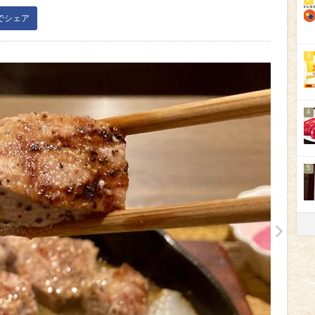
kでシェア
3
4
5