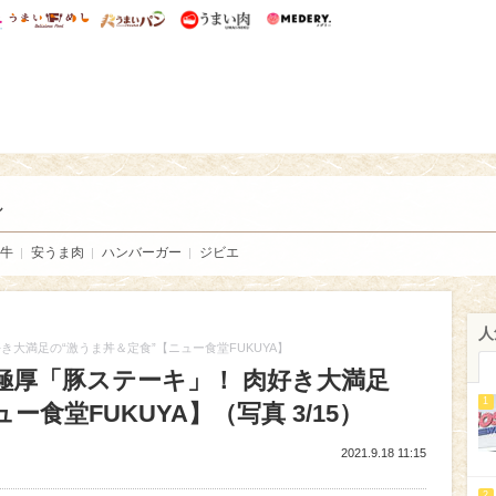
総研 ディズニー特集
mimot.
うまいめし
うまいパン
うまい肉
Medery.
い肉
し
牛
安うま肉
ハンバーガー
ジビエ
人
大満足の“激うま丼＆定食”【ニュー食堂FUKUYA】
極厚「豚ステーキ」！ 肉好き大満足
1
ー食堂FUKUYA】（写真 3/15）
2021.9.18 11:15
2