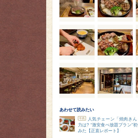
あわせて読みたい
人気チェーン「焼肉きん
牛肉
力は? “激安食べ放題プラン”
みた【正直レポート】