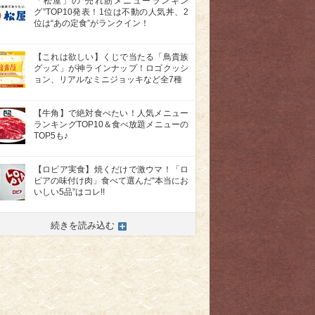
「松屋」の“売れ筋メニューランキン
グ”TOP10発表！1位は不動の人気丼、2
位は“あの定食”がランクイン！
【これは欲しい】くじで当たる「鳥貴族
グッズ」が神ラインナップ！ロゴクッシ
ョン、リアルなミニジョッキなど全7種
【牛角】で絶対食べたい！人気メニュー
ランキングTOP10＆食べ放題メニューの
TOP5も♪
【ロピア実食】焼くだけで激ウマ！「ロ
ピアの味付け肉」食べて選んだ“本当にお
いしい5品”はコレ!!
続きを読み込む
>