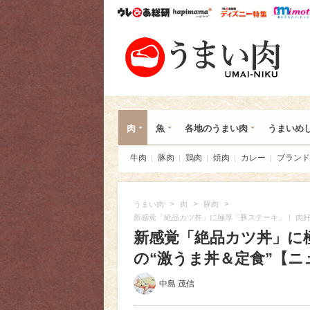
ウレぴあ総研
ハピママ*
ウレぴあ
うま
肉
魚
各地のうまい肉
うまいめ
牛肉
豚肉
鶏肉
焼肉
カレー
ブランド
>
>
>
うまい肉
肉
豚肉
新感覚「絶品カツ丼」に極厚「豚ステーキ」！ 肉好き
新感覚「絶品カツ丼」に
の“激うま丼＆定食”【ニュ
中島 茂信