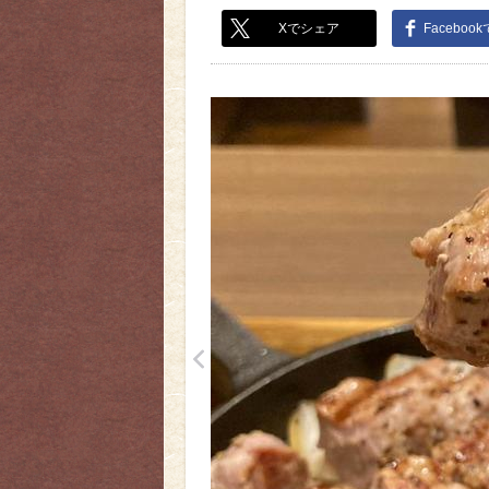
Xでシェア
Faceboo
<