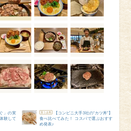
ぐ」の実
【コンビニ大手3社の“カツ丼”】
安うま肉
初体験して
食べ比べてみた！ コスパで選ぶおすす
め発表♪