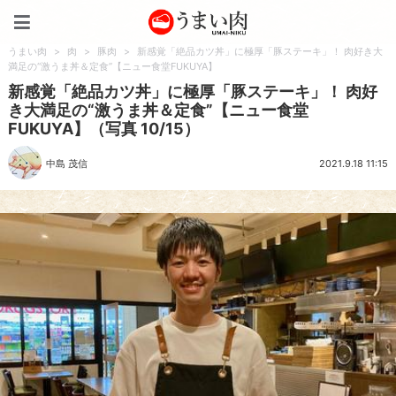
うまい肉
うまい肉
>
肉
>
豚肉
>
新感覚「絶品カツ丼」に極厚「豚ステーキ」！ 肉好き大
満足の“激うま丼＆定食”【ニュー食堂FUKUYA】
新感覚「絶品カツ丼」に極厚「豚ステーキ」！ 肉好
き大満足の“激うま丼＆定食”【ニュー食堂
FUKUYA】（写真 10/15）
中島 茂信
2021.9.18 11:15