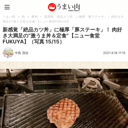
うまい肉
うまい肉
>
肉
>
豚肉
>
新感覚「絶品カツ丼」に極厚「豚ステーキ」！ 肉好き大
満足の“激うま丼＆定食”【ニュー食堂FUKUYA】
新感覚「絶品カツ丼」に極厚「豚ステーキ」！ 肉好
き大満足の“激うま丼＆定食”【ニュー食堂
FUKUYA】（写真 15/15）
中島 茂信
2021.9.18 11:15