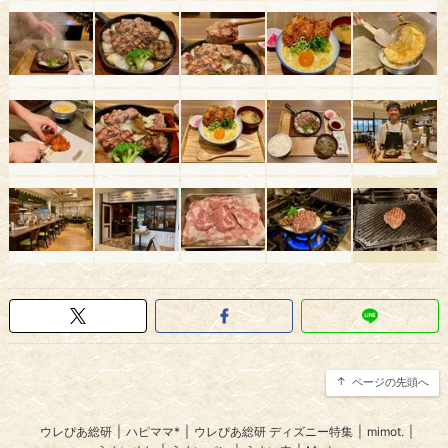
ページの先頭へ
ウレぴあ総研
|
ハピママ*
|
ウレぴあ総研 ディズニー特集
|
mimot.
|