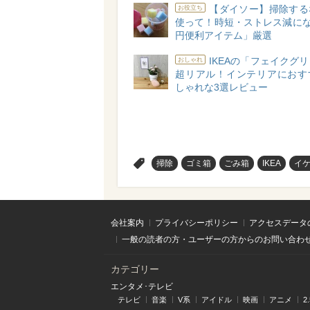
【ダイソー】掃除する
お役立ち
使って！時短・ストレス減にな
円便利アイテム」厳選
IKEAの「フェイクグ
おしゃれ
超リアル！インテリアにおす
しゃれな3選レビュー
>
掃除
ゴミ箱
ごみ箱
IKEA
イ
会社案内
プライバシーポリシー
アクセスデータ
一般の読者の方・ユーザーの方からのお問い合わ
カテゴリー
エンタメ･テレビ
テレビ
音楽
V系
アイドル
映画
アニメ
2