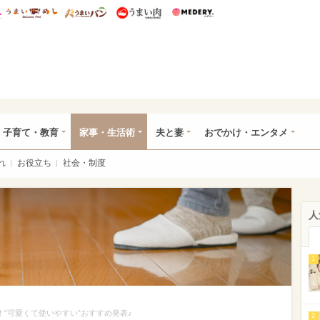
総研 ディズニー特集
mimot.
うまいめし
うまいパン
うまい肉
Medery.
ママ*
子育て・教育
家事・生活術
夫と妻
おでかけ・エンタメ
れ
お役立ち
社会・制度
人
1
！“可愛くて使いやすい”おすすめ発表♪
2