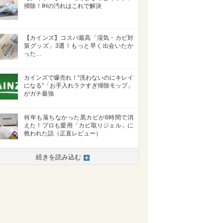
掃除！IHの汚れはこれで解決
【カインズ】コスパ最高「湿気・カビ対
策グッズ」3選！もっと早く出会いたか
った…
カインズで爆売れ！“洗わないのにキレイ
になる”「お手入れラクすぎ掃除モップ」
がガチ最強
何年も落ちなかった黒カビが6時間で消
えた！プロも愛用「カビ取りジェル」に
救われた話（正直レビュー）
続きを読み込む