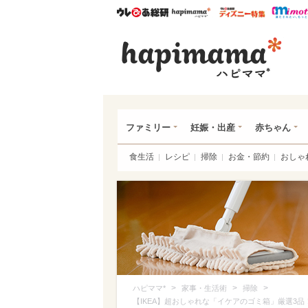
ウレぴあ総研
ハピママ*
ウレぴあ
ハピ
ファミリー
妊娠・出産
赤ちゃん
食生活
レシピ
掃除
お金・節約
おしゃ
>
>
>
ハピママ*
家事・生活術
掃除
【IKEA】超おしゃれな「イケアのゴミ箱」厳選3品