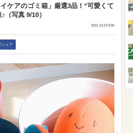
「イケアのゴミ箱」厳選3品！“可愛くて
（写真 9/10）
3
2021.10.23 9:00
kでシェア
4
5