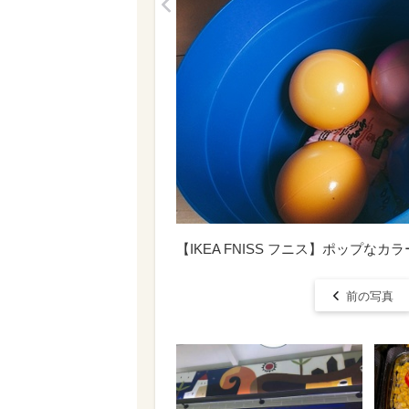
<
【IKEA FNISS フニス】ポップなカ
前の写真