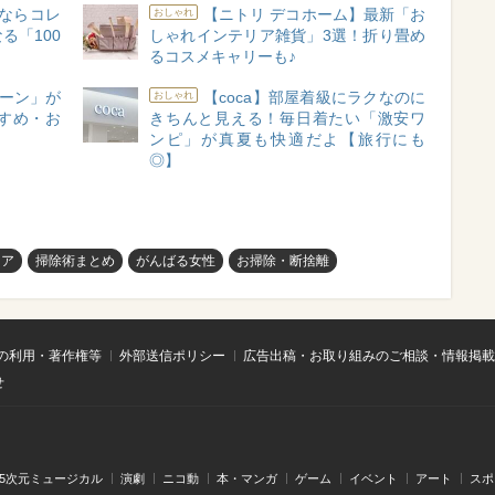
ならコレ
【ニトリ デコホーム】最新「お
おしゃれ
る「100
しゃれインテリア雑貨」3選！折り畳め
るコスメキャリーも♪
リーン」が
【coca】部屋着級にラクなのに
おしゃれ
すめ・お
きちんと見える！毎日着たい「激安ワ
ンピ」が真夏も快適だよ【旅行にも
◎】
ケア
掃除術まとめ
がんばる女性
お掃除・断捨離
の利用・著作権等
外部送信ポリシー
広告出稿・お取り組みのご相談・情報掲載
せ
.5次元ミュージカル
演劇
ニコ動
本・マンガ
ゲーム
イベント
アート
スポ